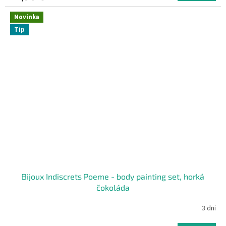
Novinka
Tip
Bijoux Indiscrets Poeme - body painting set, horká
čokoláda
3 dni