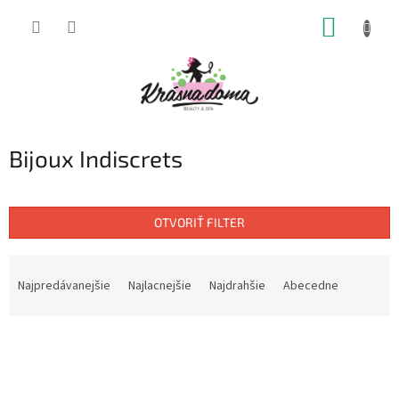
Prejsť
NÁKUP
na
obsah
KOŠÍK
Bijoux Indiscrets
OTVORIŤ FILTER
R
a
Najpredávanejšie
Najlacnejšie
Najdrahšie
Abecedne
d
e
V
n
ý
i
p
e