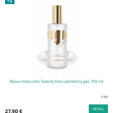
Tip
Bijoux Indiscrets Twenty One lubrikačný gel, 100 ml
3 dni
DETAIL
27,90 €