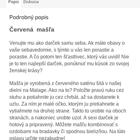
Popis
Diskusia
Podrobný popis
Červená mašľa
Venujte
mu ako
darček samu seba. Ak máte obavy o
vaše sebavedomie, s týmto u
vás len
porastie
a
porastie. A čo potom ten šťastlivec, ktorý vás uvidí! Nie
je to ten najlepší
darček
, ponúknuť mu kúsok zo svojej
ženskej krásy?
Mašľa je vyrobená z červeného saténu šitá v našej
dielni na Malage. Ako na to? Položte pravú ruku cez
stuhu a potiahnite ju cez chrbát, až sa dostanete k
uzlu. Za ním je malé očko, ktorým ju pretiahnete a
vytiahnete na druhej strane. Takto to urobte na oboch
stranách, a nakoniec urobte uzol. A sexi darček je
hotový a pripravený. Môžete mašľu kombinovať s
ozdobami na bradavky či spodnou bielizňou. Na túto
oslavu určite nezabudne!