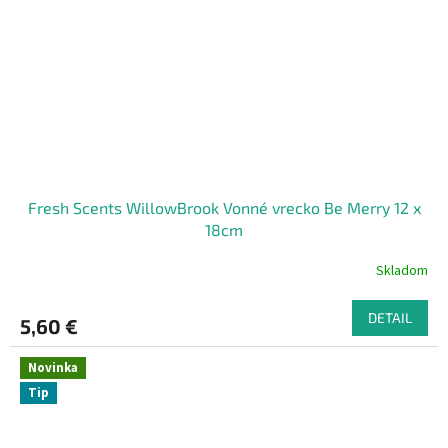
Fresh Scents WillowBrook Vonné vrecko Be Merry 12 x
18cm
Skladom
DETAIL
5,60 €
Novinka
Tip