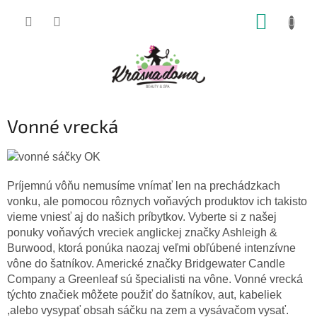
Prejsť
NÁKUP
na
obsah
KOŠÍK
Vonné vrecká
Príjemnú vôňu nemusíme vnímať len na prechádzkach
vonku, ale pomocou rôznych voňavých produktov ich takisto
vieme vniesť aj do našich príbytkov. Vyberte si z našej
ponuky voňavých vreciek anglickej značky Ashleigh &
Burwood, ktorá ponúka naozaj veľmi obľúbené intenzívne
vône do šatníkov. Americké značky Bridgewater Candle
Company a Greenleaf sú špecialisti na vône. Vonné vrecká
týchto značiek môžete použiť do šatníkov, aut, kabeliek
,alebo vysypať obsah sáčku na zem a vysávačom vysať.