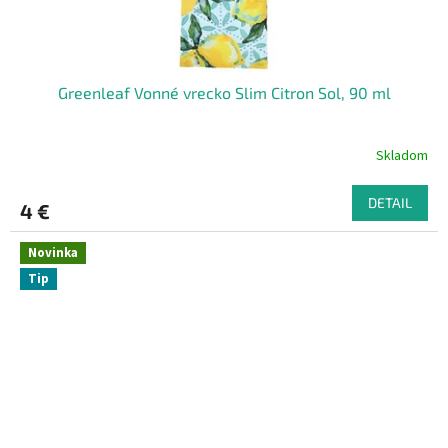
Greenleaf Vonné vrecko Slim Citron Sol, 90 ml
Skladom
DETAIL
4 €
Novinka
Tip