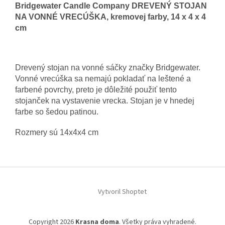
Bridgewater Candle Company DREVENÝ STOJAN
NA VONNÉ VRECÚŠKA, kremovej farby, 14 x 4 x 4
cm
Drevený
stojan na vonné
sáčky značky Bridgewater.
Vonné vrecúška sa nemajú
pokladať na
leštené
a
farbené povrchy, preto je dôležité použiť tento
stojanček na vystavenie vrecka. Stojan je v hnedej
farbe so šedou patinou.
Rozmery sú 14x4x4 cm
Z
á
Vytvoril Shoptet
p
ä
t
Copyright 2026
Krasna doma
. Všetky práva vyhradené.