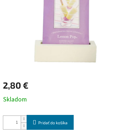
2,80 €
Jednotková
Skladom
cena:
Pridať do košíka