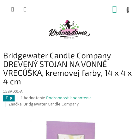
Prejsť
NÁKUP
na
obsah
KOŠÍK
Bridgewater Candle Company
DREVENÝ STOJAN NA VONNÉ
VRECÚŠKA, kremovej farby, 14 x 4 x
4 cm
15SA001-A
Priemerné
1 hodnotenie
Podrobnosti hodnotenia
Tip
hodnotenie
Značka:
Bridgewater Candle Company
produktu
je
5,0
z
5
hviezdičiek.