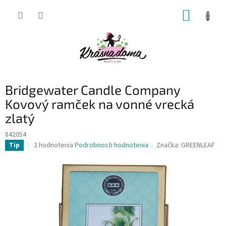
Prejsť
NÁKUP
na
obsah
KOŠÍK
Bridgewater Candle Company
Kovový ramček na vonné vrecká
zlatý
842054
Priemerné
2 hodnotenia
Podrobnosti hodnotenia
Značka:
GREENLEAF
Tip
hodnotenie
produktu
je
5,0
z
5
hviezdičiek.