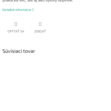
praktická vec, ale aj ako bytový doplnok.
Detailné informácie
OPÝTAŤ SA
ZDIEĽAŤ
Súvisiaci tovar