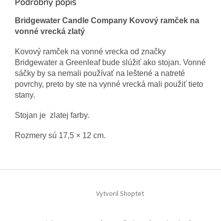
Podrobný popis
Bridgewater Candle Company Kovový ramček na
vonné vrecká zlatý
Kovový ramček na vonné vrecka od značky
Bridgewater a Greenleaf bude slúžiť ako stojan. Vonné
sáčky by sa nemali používať na leštené a natreté
povrchy, preto by ste na vynné vrecká mali použiť tieto
stany.
Stojan je zlatej farby.
Rozmery sú 17,5 × 12 cm.
Z
á
Vytvoril Shoptet
p
ä
t