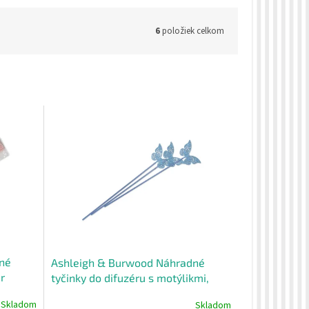
6
položiek celkom
né
Ashleigh & Burwood Náhradné
r
tyčinky do difuzéru s motýlikmi,
polyester,3 ks
Skladom
Skladom