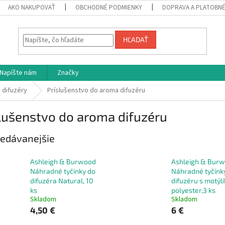
AKO NAKUPOVAŤ
OBCHODNÉ PODMIENKY
DOPRAVA A PLATOBN
HĽADAŤ
Napíšte nám
Značky
 difuzéry
Príslušenstvo do aroma difuzéru
lušenstvo do aroma difuzéru
edávanejšie
Ashleigh & Burwood
Ashleigh & Bur
Náhradné tyčinky do
Náhradné tyčink
difuzéra Natural, 10
difuzéru s motýli
ks
polyester,3 ks
Skladom
Skladom
4,50 €
6 €