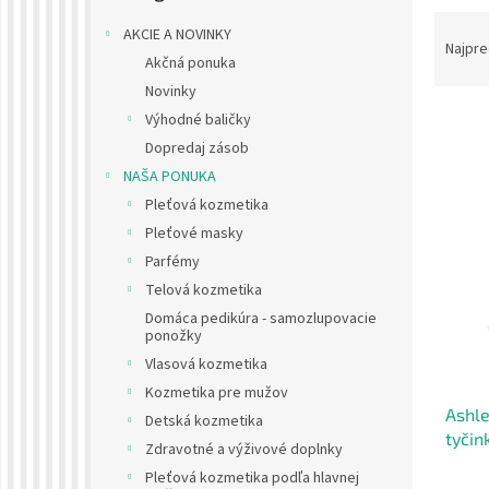
R
AKCIE A NOVINKY
a
Najpre
Akčná ponuka
d
Novinky
e
n
Výhodné baličky
i
Dopredaj zásob
e
V
NAŠA PONUKA
p
ý
Pleťová kozmetika
r
p
Pleťové masky
o
i
d
Parfémy
s
u
Telová kozmetika
p
k
Domáca pedikúra - samozlupovacie
r
t
ponožky
o
o
Vlasová kozmetika
d
v
u
Kozmetika pre mužov
Ashl
k
Detská kozmetika
tyčin
t
Zdravotné a výživové doplnky
6 ks
o
Pleťová kozmetika podľa hlavnej