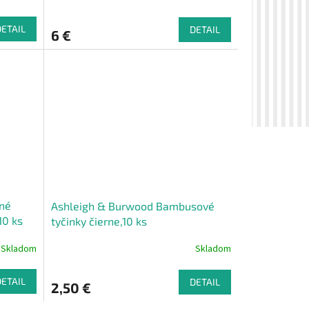
DETAIL
DETAIL
6 €
né
Ashleigh & Burwood Bambusové
10 ks
tyčinky čierne,10 ks
Skladom
Skladom
DETAIL
DETAIL
2,50 €