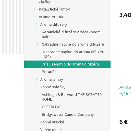
v
zložky
Katalytické lampy
3,40
Arómaterapia
Aroma difuzéry
Keramické difuzéry v dačekovom
balení
Náhradné náplne do aroma difuzéru
Nahradné náplne do aroma difuzéru
150 ml
Príslušenstvo do aroma difuzéru
Poradňa
Aróma lampy
Ashl
Vonné sviečky
tyčin
Ashleigh & Burwood THE SCENTED
HOME
polye
GREENLEAF
Bridgewater Candle Company
6 €
Vonné vrecká
Vonné oleje