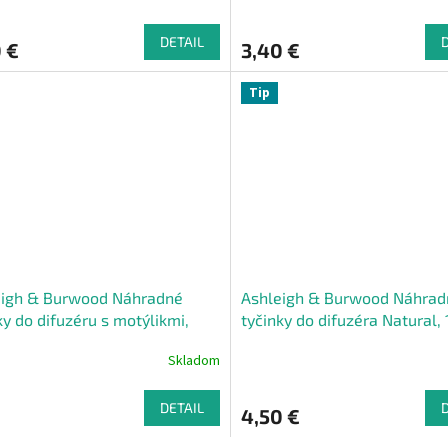
DETAIL
 €
3,40 €
Tip
eigh & Burwood Náhradné
Ashleigh & Burwood Náhrad
ky do difuzéru s motýlikmi,
tyčinky do difuzéra Natural, 
ster,3 ks
Skladom
DETAIL
4,50 €