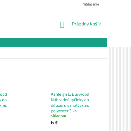
É PODMIENKY
OCHRANA OSOBNÝCH ÚDAJOV
Prihlásenie
VZORKOVÁ PREDAJŇA 
NÁKUPNÝ
Prázdny košík
KOŠÍK
wood
Ashleigh & Burwood
y do
Náhradné tyčinky do
kmi,
difuzéru s motýlikmi,
polyester,3 ks
Skladom
6 €