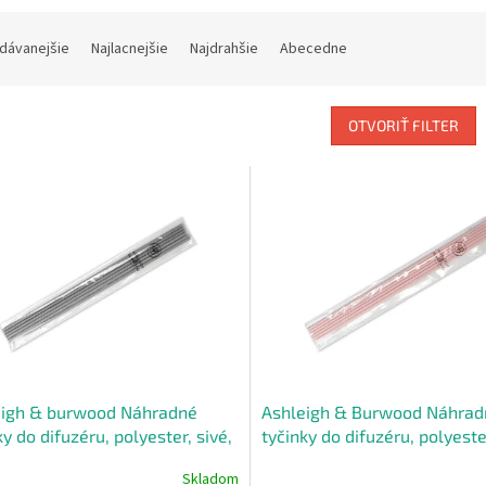
dávanejšie
Najlacnejšie
Najdrahšie
Abecedne
OTVORIŤ FILTER
eigh & burwood Náhradné
Ashleigh & Burwood Náhrad
ky do difuzéru, polyester, sivé,
tyčinky do difuzéru, polyeste
ružové,6 ks
Skladom