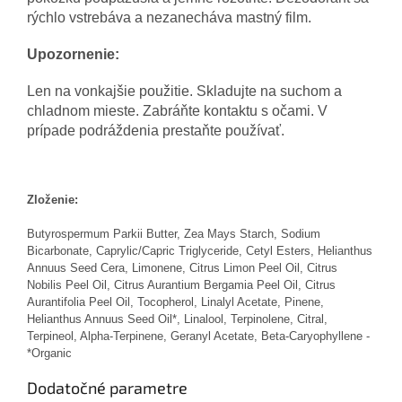
rýchlo vstrebáva a nezanecháva mastný film.
Upozornenie:
Len na vonkajšie použitie. Skladujte na suchom a
chladnom mieste. Zabráňte kontaktu s očami. V
prípade podráždenia prestaňte používať.
Zloženie:
Butyrospermum Parkii Butter, Zea Mays Starch, Sodium
Bicarbonate, Caprylic/Capric Triglyceride, Cetyl Esters, Helianthus
Annuus Seed Cera, Limonene, Citrus Limon Peel Oil, Citrus
Nobilis Peel Oil, Citrus Aurantium Bergamia Peel Oil, Citrus
Aurantifolia Peel Oil, Tocopherol, Linalyl Acetate, Pinene,
Helianthus Annuus Seed Oil*, Linalool, Terpinolene, Citral,
Terpineol, Alpha-Terpinene, Geranyl Acetate, Beta-Caryophyllene -
*Organic
Dodatočné parametre