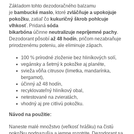
Základom tohto dezodoračného balzamu
je
bambucké maslo
, ktoré
zvláčňuje a upokojuje
pokožku
, zatiaľ čo
kukuričný škrob
pohlcuje
vlhkosť
. Pridaná
sóda
bikarbóna
účinne
neutralizuje nepríjemné pachy
.
Dezodorant pôsobí
až 48 hodín
, pričom nezabraňuje
prirodzenému poteniu, ale eliminuje zápach.
100 % prírodné zloženie bez hliníkových solí,
vegánsky a šetrný k pokožke aj planéte,
svieža vôňa citrusov (limetka, mandarínka,
bergamot),
účinný až 48 hodín,
recyklovateľný hliníkový obal,
netestované na zvieratách,
vhodný aj pre citlivú pokožku.
Návod na použitie:
Naneste malé množstvo (veľkosť hrášku) na čistú
pokožku podpazušia a jemne rozotrite. Dezodorant sa