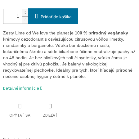
Pridať do košíka
Zesty Lime od We love the planet je
100 % prírodný vegánsky
krémový dezodorant s osviežujúcou citrusovou vôňou limetky,
mandarínky a bergamotu. Vďaka bambuckému maslu,
kukuričnému škrobu a sóde bikarbóne účinne neutralizuje pachy až
na 48 hodín. Je bez hliníkových solí či syntetiky, vďaka čomu je
vhodný aj pre citlivú pokožku. Je balený v ekologickej
recyklovateľnej plechovke. Ideálny pre tých, ktorí hľadajú prírodné
riešenie osobnej hygieny šetrné k planéte.
Detailné informácie
OPÝTAŤ SA
ZDIEĽAŤ