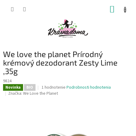
Prejsť
NÁKUP
na
obsah
KOŠÍK
We love the planet Prírodný
krémový dezodorant Zesty Lime
,35g
9824
Priemerné
1 hodnotenie
Podrobnosti hodnotenia
Novinka
BIO
hodnotenie
Značka:
We Love the Planet
produktu
je
5,0
z
5
hviezdičiek.