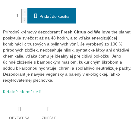
Pridať do košíka
Prírodný krémový dezodorant
Fresh Citrus od We love
the planet
poskytuje sviežosť až na 48 hodín, a to vďaka energizujúcej
kombinácii citrusových a bylinných vôní. Je vyrobený zo 100 %
prírodných zložiek, neobsahuje hliník, syntetické látky ani dráždivé
chemikálie, vďaka čomu je ideálny aj pre citlivú pokožku. Jeho
účinné zloženie s bambuckým maslom, kukuričným škrobom a
sódou bikarbónou hydratuje, chráni a spoľahlivo neutralizuje pachy.
Dezodorant je navyše vegánsky a balený v ekologickej, ľahko
recyklovateľnej plechovke.
Detailné informácie
OPÝTAŤ SA
ZDIEĽAŤ