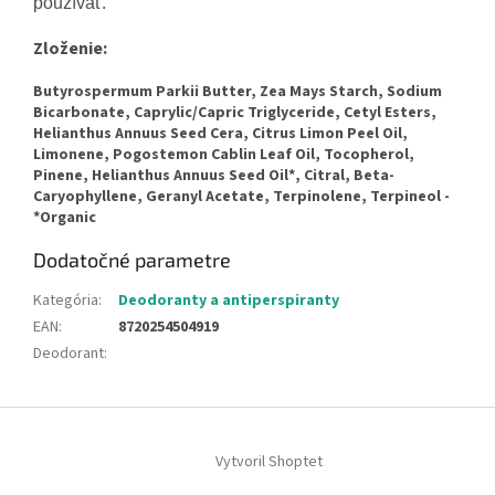
používať.
Zloženie:
Butyrospermum Parkii Butter, Zea Mays Starch, Sodium
Bicarbonate, Caprylic/Capric Triglyceride, Cetyl Esters,
Helianthus Annuus Seed Cera, Citrus Limon Peel Oil,
Limonene, Pogostemon Cablin Leaf Oil, Tocopherol,
Pinene, Helianthus Annuus Seed Oil*, Citral, Beta-
Caryophyllene, Geranyl Acetate, Terpinolene, Terpineol -
*Organic
Dodatočné parametre
Kategória
:
Deodoranty a antiperspiranty
EAN
:
8720254504919
Deodorant
:
Z
á
Vytvoril Shoptet
p
ä