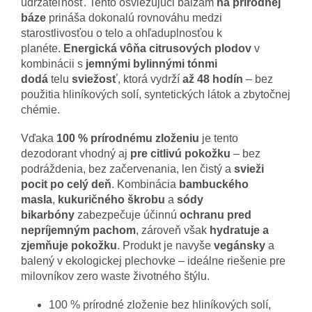
udržateľnosť. Tento osviežujúci balzam
na prírodnej
báze
prináša dokonalú rovnováhu medzi
starostlivosťou o telo a ohľaduplnosťou k
planéte.
Energická vôňa citrusových plodov
v
kombinácii s
jemnými bylinnými tónmi
dodá
telu
sviežosť
, ktorá vydrží
až
48 hodín
– bez
použitia hliníkových solí, syntetických látok a zbytočnej
chémie.
Vďaka
100 % prírodnému zloženiu
je tento
dezodorant vhodný aj
pre citlivú pokožku
– bez
podráždenia, bez začervenania, len čistý a
svieži
pocit po celý deň
. Kombinácia
bambuckého
masla
,
kukuričného škrobu
a
sódy
bikarbóny
zabezpečuje účinnú
ochranu pred
nepríjemným pachom
, zároveň však
hydratuje a
zjemňuje pokožku
. Produkt je navyše
vegánsky
a
balený v ekologickej plechovke – ideálne riešenie pre
milovníkov zero waste životného štýlu.
100 % prírodné zloženie bez hliníkových solí,