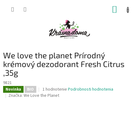
Prejsť
NÁKUP
na
obsah
KOŠÍK
We love the planet Prírodný
krémový dezodorant Fresh Citrus
,35g
9821
Priemerné
1 hodnotenie
Podrobnosti hodnotenia
Novinka
BIO
hodnotenie
Značka:
We Love the Planet
produktu
je
5,0
z
5
hviezdičiek.