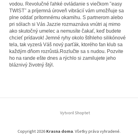
vodou.
Revolučné ľahké ovládanie s viečkom "easy
TWIST" a príjemná úroveň vibrácií vám umožňuje sa
plne oddať prítomnému okamihu.
S partnerom alebo
pri sólach si Vás Jazzie rozmaznáva vnútri aj mimo
ako skutočný umelec a nemusíte čakať, keď budete
chcieť prídavok!
Jemné ryhy okolo štíhleho silikónové
tela, tak vyzerá Váš nový parťák, ktorého fan klub sa
každým dňom rozrůstá.Rozlučte sa s nudou.
Pozvite
ho na rande ešte dnes a rýchlo si zamilujete jeho
bláznivý životný štýl.
Z
á
Vytvoril Shoptet
p
ä
t
Copyright 2026
Krasna doma
. Všetky práva vyhradené.
i