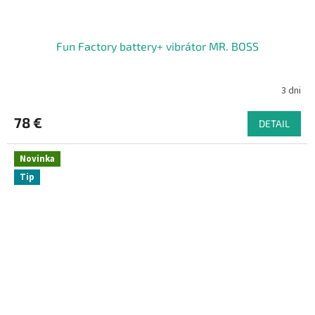
Fun Factory battery+ vibrátor MR. BOSS
3 dni
78 €
DETAIL
Novinka
Tip