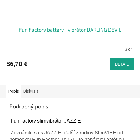
Fun Factory battery+ vibrátor DARLING DEVIL
3 dni
86,70 €
DETAIL
Popis
Diskusia
Podrobný popis
FunFactory slimvibrátor JAZZIE
Zoznámte sa s JAZZIE, ďalší z rodiny SlimVIBE od
nemeckej Fun Factory.
JAZZIE je napájaný batériou