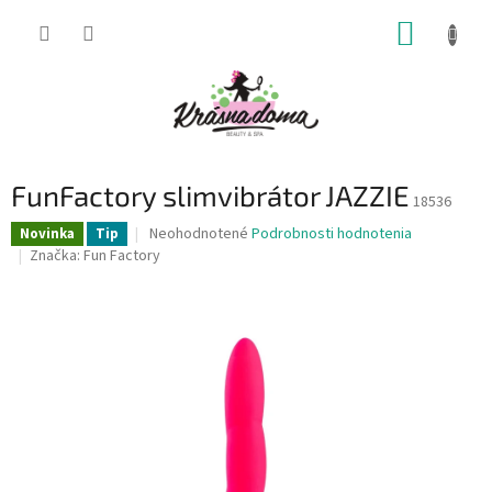
Prejsť
NÁKUP
na
obsah
KOŠÍK
FunFactory slimvibrátor JAZZIE
18536
Priemerné
Neohodnotené
Podrobnosti hodnotenia
Novinka
Tip
hodnotenie
Značka:
Fun Factory
produktu
je
0,0
z
5
hviezdičiek.