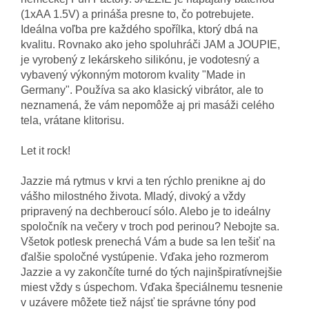
(1xAA 1.5V) a prináša presne to, čo potrebujete.
Ideálna voľba pre každého spořílka, ktorý dbá na
kvalitu.
Rovnako ako jeho spoluhráči JAM a JOUPIE,
je vyrobený z lekárskeho silikónu, je vodotesný a
vybavený výkonným motorom kvality "Made in
Germany".
Používa sa ako klasický vibrátor, ale to
neznamená, že vám nepomôže aj pri masáži celého
tela, vrátane klitorisu.
Let it rock!
Jazzie má rytmus v krvi a ten rýchlo prenikne aj do
vášho milostného života.
Mladý, divoký a vždy
pripravený na dechberoucí sólo.
Alebo je to ideálny
spoločník na večery v troch pod perinou?
Nebojte sa.
Všetok potlesk prenechá Vám a bude sa len tešiť na
ďalšie spoločné vystúpenie.
Vďaka jeho rozmerom
Jazzie a vy zakončíte turné do tých najinšpiratívnejšie
miest vždy s úspechom.
Vďaka špeciálnemu tesnenie
v uzávere môžete tiež nájsť tie správne tóny pod