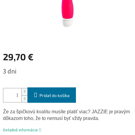
29,70 €
Jednotková
3 dni
cena:
Pridať do košíka
Že
za špičkovú
kvalitu
musíte
platiť viac? JAZZIE je pravým
dôkazom toho, že to nemusí
byť
vždy pravda.
Detailné informácie