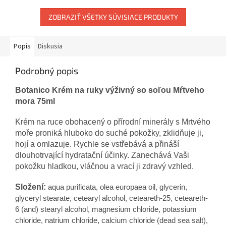
ZOBRAZIŤ VŠETKY SÚVISIACE PRODUKTY
Popis
Diskusia
Podrobný popis
Botanico Krém na ruky výživný so soľou Mŕtveho
mora 75ml
Krém na ruce obohacený o přírodní minerály s Mrtvého
moře proniká hluboko do suché pokožky, zklidňuje ji,
hojí a omlazuje. Rychle se vstřebává a přináší
dlouhotrvající hydratační účinky. Zanechává Vaši
pokožku hladkou, vláčnou a vrací ji zdravý vzhled.
Složení:
aqua purificata, olea europaea oil, glycerin,
glyceryl stearate, cetearyl alcohol, ceteareth-25, ceteareth-
6 (and) stearyl alcohol, magnesium chloride, potassium
chloride, natrium chloride, calcium chloride (dead sea salt),