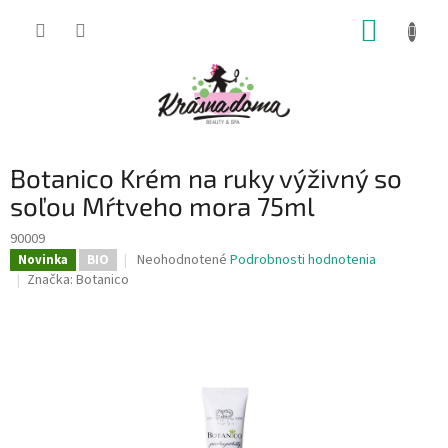
Prejsť
NÁKUP
na
obsah
KOŠÍK
Botanico Krém na ruky výživný so
soľou Mŕtveho mora 75ml
90009
Priemerné
Neohodnotené
Podrobnosti hodnotenia
Novinka
BIO
hodnotenie
Značka:
Botanico
produktu
je
0,0
z
5
hviezdičiek.