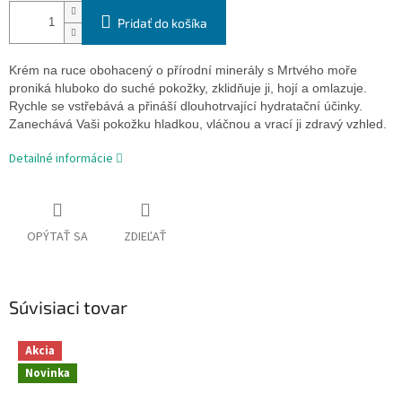
Pridať do košíka
Krém na ruce obohacený o přírodní minerály s Mrtvého moře
proniká hluboko do suché pokožky, zklidňuje ji, hojí a omlazuje.
Rychle se vstřebává a přináší dlouhotrvající hydratační účinky.
Zanechává Vaši pokožku hladkou, vláčnou a vrací ji zdravý vzhled.
Detailné informácie
OPÝTAŤ SA
ZDIEĽAŤ
Súvisiaci tovar
Akcia
Novinka