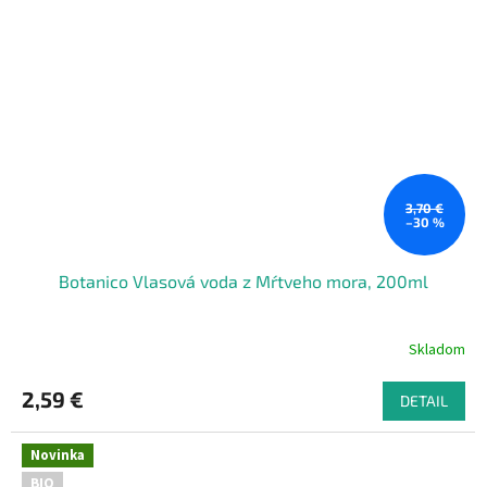
3,70 €
–30 %
Botanico Vlasová voda z Mŕtveho mora, 200ml
Skladom
2,59 €
DETAIL
Novinka
BIO