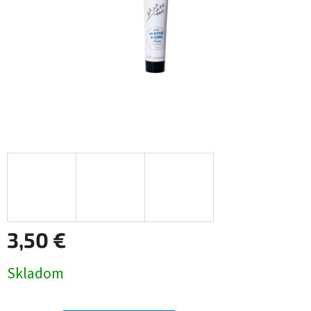
3,50 €
Jednotková
Skladom
cena: