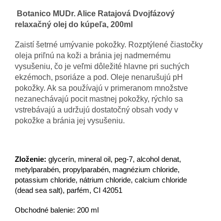
Botanico MUDr. Alice Ratajová Dvojfázový
relaxačný olej do kúpeľa, 200ml
Zaistí šetrné umývanie pokožky. Rozptýlené čiastočky
oleja priľnú na koži a bránia jej nadmernému
vysušeniu, čo je veľmi dôležité hlavne pri suchých
ekzémoch, psoriáze a pod. Oleje nenarušujú pH
pokožky. Ak sa používajú v primeranom množstve
nezanechávajú pocit mastnej pokožky, rýchlo sa
vstrebávajú a udržujú dostatočný obsah vody v
pokožke a bránia jej vysušeniu.
Zloženie:
glycerín, mineral oil, peg-7, alcohol denat,
metylparabén, propylparabén, magnézium chloride,
potassium chloride, nátrium chloride, calcium chloride
(dead sea salt), parfém, CI 42051
Obchodné balenie: 200 ml