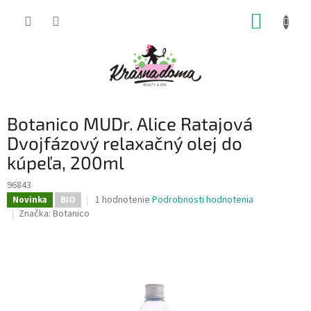
Prejsť
NÁKUP
na
obsah
KOŠÍK
Botanico MUDr. Alice Ratajová
Dvojfázový relaxačný olej do
kúpeľa, 200ml
96843
Priemerné
1 hodnotenie
Podrobnosti hodnotenia
Novinka
BIO
hodnotenie
Značka:
Botanico
produktu
je
5,0
z
5
hviezdičiek.