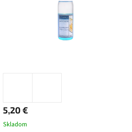
5,20 €
Jednotková
Skladom
cena: