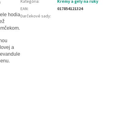
Kategória
:
Krémy a gély na ruky
s
EAN
:
017854121324
vele hodia
Darčekové sady
:
iež
romčekom.
čnou
lovej a
 levandule
ženu.