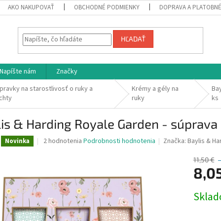
AKO NAKUPOVAŤ
OBCHODNÉ PODMIENKY
DOPRAVA A PLATOBN
HĽADAŤ
Napíšte nám
Značky
ípravky na starostlivosť o ruky a
Krémy a gély na
Bay
chty
ruky
ks
is & Harding Royale Garden - súprava 
Priemerné
2 hodnotenia
Podrobnosti hodnotenia
Značka:
Baylis & Ha
Novinka
hodnotenie
produktu
11,50 €
je
8,0
5,0
z
Jednotk
Skla
5
cena:
hviezdičiek.