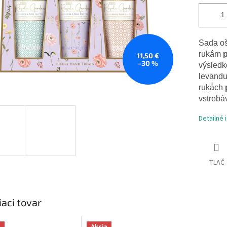
Sada oš
rukám
p
11,50 €
–30 %
výsled
levandu
rukách
vstrebá
Detailné 
TLAČ
iaci tovar
a
Akcia