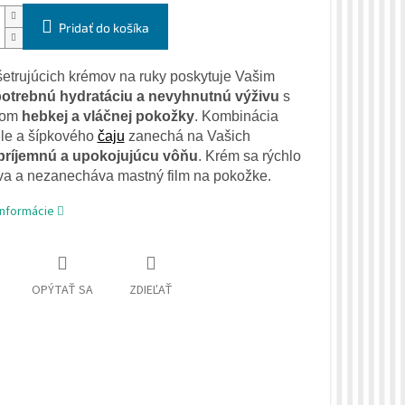
Pridať do košíka
etrujúcich krémov na ruky poskytuje Vašim
otrebnú hydratáciu a nevyhnutnú výživu
s
kom
hebkej a vláčnej pokožky
. Kombinácia
le a šípkového
čaju
zanechá na Vašich
príjemnú a upokojujúcu vôňu
. Krém sa rýchlo
va a nezanecháva mastný film na pokožke.
informácie
OPÝTAŤ SA
ZDIEĽAŤ