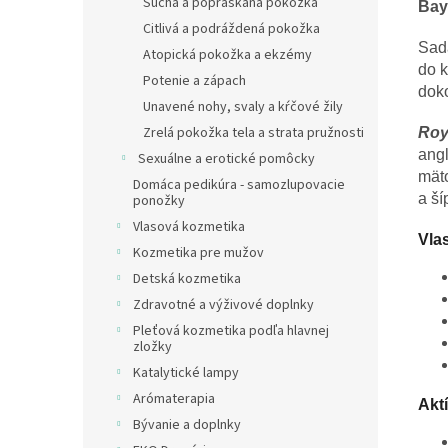
Suchá a popraskaná pokožka
Bay
Citlivá a podráždená pokožka
Sad
Atopická pokožka a ekzémy
do k
Potenie a zápach
dok
Unavené nohy, svaly a kŕčové žily
Zrelá pokožka tela a strata pružnosti
Roy
angl
Sexuálne a erotické pomôcky
mäto
Domáca pedikúra - samozlupovacie
a ší
ponožky
Vlasová kozmetika
Vlas
Kozmetika pre mužov
Detská kozmetika
Zdravotné a výživové doplnky
Pleťová kozmetika podľa hlavnej
zložky
Katalytické lampy
Arómaterapia
Aktí
Bývanie a doplnky