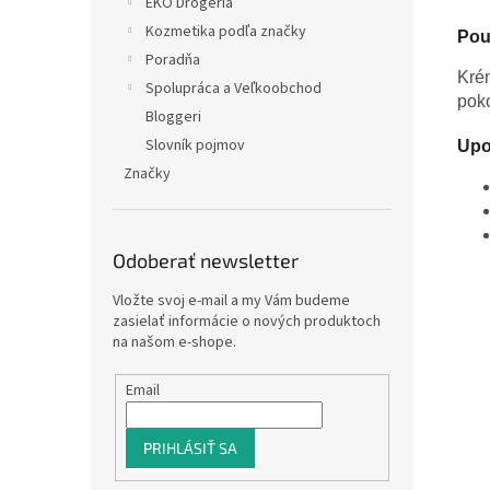
EKO Drogéria
Kozmetika podľa značky
Použ
Poradňa
Krém
Spolupráca a Veľkoobchod
pok
Bloggeri
Slovník pojmov
Upo
Značky
Odoberať newsletter
Vložte svoj e-mail a my Vám budeme
zasielať informácie o nových produktoch
na našom e-shope.
Email
PRIHLÁSIŤ SA