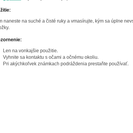
itie:
 naneste na suché a čisté ruky a vmasírujte, kým sa úplne nev
ožky.
zornenie:
Len na vonkajšie použitie.
Vyhnite sa kontaktu s očami a očnému okoliu.
Pri akýchkoľvek známkach podráždenia prestaňte používať.