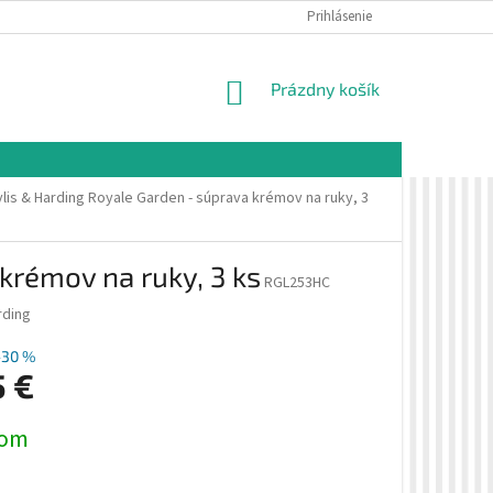
É PODMIENKY
OCHRANA OSOBNÝCH ÚDAJOV
Prihlásenie
VZORKOVÁ PREDAJŇA 
NÁKUPNÝ
Prázdny košík
KOŠÍK
lis & Harding Royale Garden - súprava krémov na ruky, 3
krémov na ruky, 3 ks
RGL253HC
rding
–30 %
5 €
ová
dom