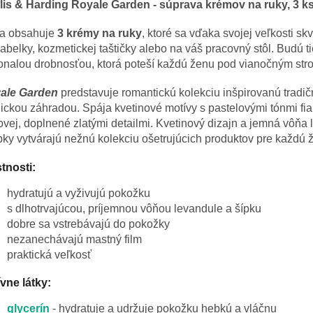
lis & Harding Royale Garden - súprava krémov na ruky, 3 k
a obsahuje
3 krémy na ruky
, ktoré sa vďaka svojej veľkosti sk
abelky, kozmetickej taštičky alebo na váš pracovný stôl. Budú t
onalou drobnosťou, ktorá poteší každú ženu pod vianočným st
ale Garden
predstavuje romantickú kolekciu inšpirovanú tradi
ickou záhradou. Spája kvetinové motívy s pastelovými tónmi fia
vej, doplnené zlatými detailmi. Kvetinový dizajn a jemná vôňa
pky vytvárajú nežnú kolekciu ošetrujúcich produktov pre každú 
tnosti:
hydratujú a vyživujú pokožku
s dlhotrvajúcou, príjemnou vôňou levandule a šípku
dobre sa vstrebávajú do pokožky
nezanechávajú mastný film
praktická veľkosť
vne látky:
glycerín
- hydratuje a udržuje pokožku hebkú a vláčnu