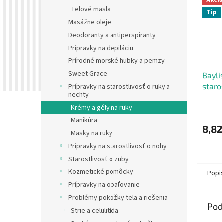
Telové masla
Tip
Masážne oleje
Deodoranty a antiperspiranty
Prípravky na depiláciu
Prírodné morské hubky a pemzy
Sweet Grace
Bayli
staro
Prípravky na starostlivosť o ruky a
nechty
Ruža,
Krémy a gély na ruky
2ks
Manikúra
8,82
Masky na ruky
Prípravky na starostlivosť o nohy
Starostlivosť o zuby
Kozmetické pomôcky
Popi
Prípravky na opaľovanie
Problémy pokožky tela a riešenia
Pod
Strie a celulitída