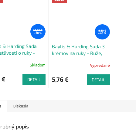
12,60 €
9,60 €
–30 %
–40 %
s & Harding Sada
Baylis & Harding Sada 3
stlivosti o ruky -
krémov na ruky - Ruže,
 Vlčí mak & Vanilka,
vlčí mak & vanilka
Skladom
Vypredané
 €
5,76 €
DETAIL
DETAIL
s
Diskusia
robný popis