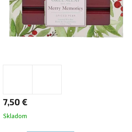
7,50 €
Jednotková
Skladom
cena: