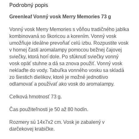
Podrobný popis
Greenleaf Vonný vosk Merry Memories 73 g
Vonný vosk Merry Memories s vôňou tradičného jablka
kombinovaná so škoricou a korením. Vonný vosk
umožňuje ideálne prevoňať celú izbu. Rozpustite vosk
v hornej časti aromalampy pomocou bežnej čajovej
sviečky, ktorá horí dole. Po sfúknutí sviečky vonný
vosk opäť stuhne a dá sa znova použiť. Vonný vosk
neklaďte do vody. Tabuľka vonného vosku sa skladá
zo šiestich dielikov, ktoré je možné jednotlivo
odlamovať a používať ako vosk do aromalampy.
Celková hmotnosť 73 g.
Čas použiteľnosti je 50 až 80 hodín.
Rozmery sú 14x7x2 cm. Vosk je zabalený v
darčekovej krabičke.