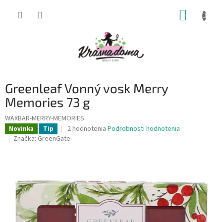
Prejsť
NÁKUP
na
obsah
KOŠÍK
Greenleaf Vonný vosk Merry
Memories 73 g
WAXBAR-MERRY-MEMORIES
Priemerné
2 hodnotenia
Podrobnosti hodnotenia
Novinka
Tip
hodnotenie
Značka:
GreenGate
produktu
je
5,0
z
5
hviezdičiek.