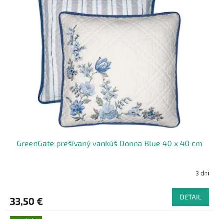
GreenGate prešívaný vankúš Donna Blue 40 x 40 cm
3 dni
DETAIL
33,50 €