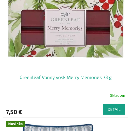
i
p
s
r
p
o
r
d
o
u
d
k
u
t
k
o
t
v
o
v
Greenleaf Vonný vosk Merry Memories 73 g
Skladom
DETAIL
7,50 €
Novinka