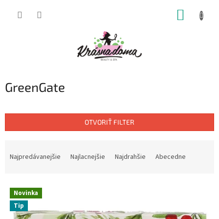
Prejsť
NÁKUP
na
obsah
KOŠÍK
GreenGate
OTVORIŤ FILTER
R
a
Najpredávanejšie
Najlacnejšie
Najdrahšie
Abecedne
d
e
V
n
Novinka
ý
i
Tip
p
e