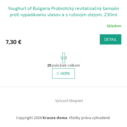
Youghurt of Bulgaria Probiotický revitalizačný šampón
proti vypadávaniu vlasov a s ružovým olejom, 230ml
Skladom
DETAIL
7,30 €
S
1
2
t
r
29
položiek celkom
O
á
v
HORE
n
l
k
á
o
v
Z
d
a
a
á
n
c
Vytvoril Shoptet
p
i
i
ä
e
e
t
p
Copyright 2026
Krasna doma
. Všetky práva vyhradené.
i
r