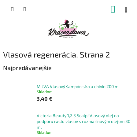
Prejsť
NÁKUP
na
obsah
KOŠÍK
Vlasová regenerácia
, Strana 2
Najpredávanejšie
MILVA Vlasový šampón síra a chinín 200 ml
Skladom
3,40 €
Victoria Beauty 1,2,3 Scalp! Vlasový olej na
podporu rastu vlasov s rozmarínovým olejom 30
ml
Skladom