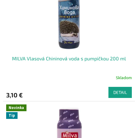
t
o
o
d
v
u
k
t
o
v
MILVA Vlasová Chininová voda s pumpičkou 200 ml
Skladom
DETAIL
3,10 €
Novinka
Tip