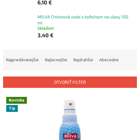
6,10 €
MILVA Chininová voda s kofeínom na vlasy 100
ml
Skladom
3,40 €
R
a
Najpredávanejšie
Najlacnejšie
Najdrahšie
Abecedne
d
e
n
OTVORIŤ FILTER
i
e
V
p
Novinka
ý
r
Tip
p
o
i
d
s
u
p
k
r