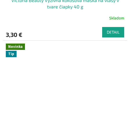
Victoria Beauty Výživná kokosová maska na vlasy v
tvare čiapky 40 g
Skladom
DETAIL
3,30 €
Novinka
Tip