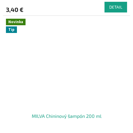
DETAIL
3,40 €
Novinka
Tip
MILVA Chininový šampón 200 ml