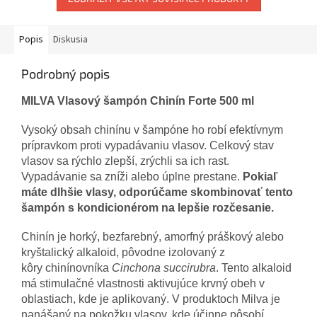
Popis
Diskusia
Podrobný popis
MILVA Vlasový šampón Chinín Forte 500 ml
Vysoký obsah chinínu v šampóne ho robí efektívnym
prípravkom proti vypadávaniu vlasov. Celkový stav
vlasov sa rýchlo zlepší, zrýchli sa ich rast.
Vypadávanie sa zníži alebo úplne prestane.
Pokiaľ
máte dlhšie vlasy, odporúčame skombinovať tento
šampón s kondicionérom na lepšie rozčesanie.
Chinín je horký, bezfarebný, amorfný práškový alebo
kryštalický alkaloid, pôvodne izolovaný z
kôry chinínovníka
Cinchona succirubra
. Tento alkaloid
má stimulačné vlastnosti aktivujúce krvný obeh v
oblastiach, kde je aplikovaný. V produktoch Milva je
nanášaný na pokožku vlasov, kde účinne pôsobí.