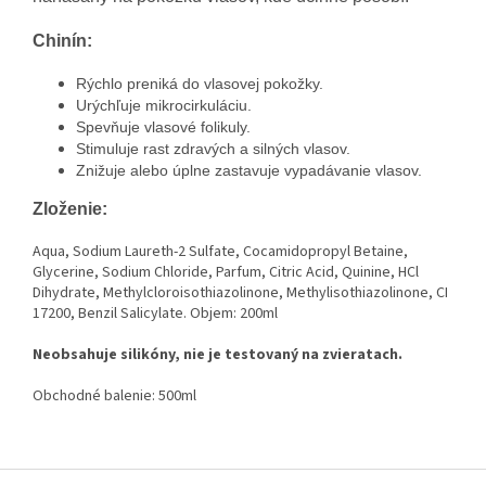
Chinín:
Rýchlo preniká do vlasovej pokožky.
Urýchľuje mikrocirkuláciu.
Spevňuje vlasové folikuly.
Stimuluje rast zdravých a silných vlasov.
Znižuje alebo úplne zastavuje vypadávanie vlasov.
Zloženie:
Aqua, Sodium Laureth-2 Sulfate, Cocamidopropyl Betaine,
Glycerine, Sodium Chloride, Parfum, Citric Acid, Quinine, HCl
Dihydrate, Methylcloroisothiazolinone, Methylisothiazolinone, CI
17200, Benzil Salicylate. Objem: 200ml
Neobsahuje silikóny, nie je testovaný na zvieratach.
Obchodné balenie: 500ml
Z