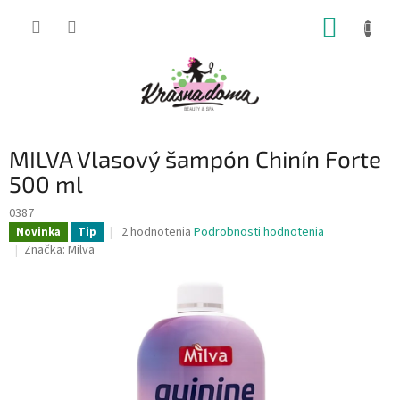
Prejsť
NÁKUP
na
obsah
KOŠÍK
MILVA Vlasový šampón Chinín Forte
500 ml
0387
Priemerné
2 hodnotenia
Podrobnosti hodnotenia
Novinka
Tip
hodnotenie
Značka:
Milva
produktu
je
5,0
z
5
hviezdičiek.