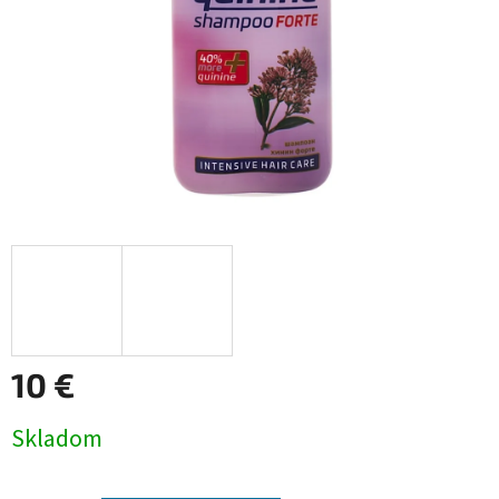
10 €
Jednotková
Skladom
cena: