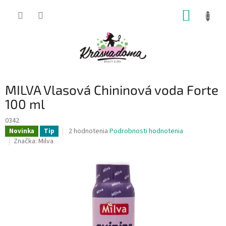
Prejsť
NÁKUP
na
obsah
KOŠÍK
MILVA Vlasová Chininová voda Forte
100 ml
0342
Priemerné
2 hodnotenia
Podrobnosti hodnotenia
Novinka
Tip
hodnotenie
Značka:
Milva
produktu
je
5,0
z
5
hviezdičiek.