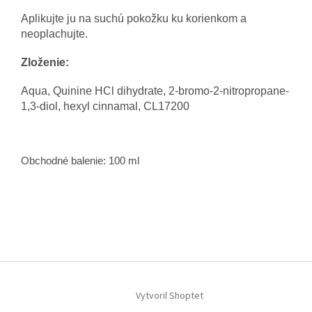
Aplikujte ju na suchú pokožku ku korienkom a
neoplachujte.
Zloženie:
Aqua, Quinine HCl dihydrate, 2-bromo-2-nitropropane-
1,3-diol, hexyl cinnamal, CL17200
Obchodné balenie: 100 ml
Z
á
Vytvoril Shoptet
p