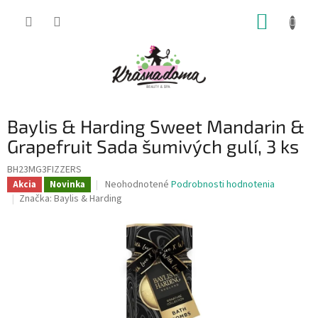
Prejsť
NÁKUP
na
obsah
KOŠÍK
Baylis & Harding Sweet Mandarin &
Grapefruit Sada šumivých gulí, 3 ks
BH23MG3FIZZERS
Priemerné
Neohodnotené
Podrobnosti hodnotenia
Akcia
Novinka
hodnotenie
Značka:
Baylis & Harding
produktu
je
0,0
z
5
hviezdičiek.