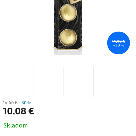
14,40 €
–30 %
14,40 €
–30 %
10,08 €
Jednotková
Skladom
cena: