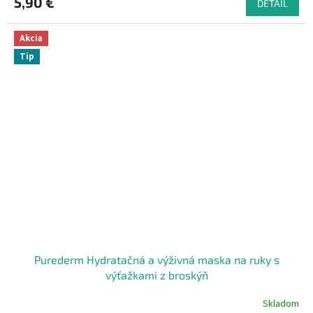
5,90 €
DETAIL
Akcia
Tip
Purederm Hydratačná a výživná maska na ruky s
výťažkami z broskýň
Skladom