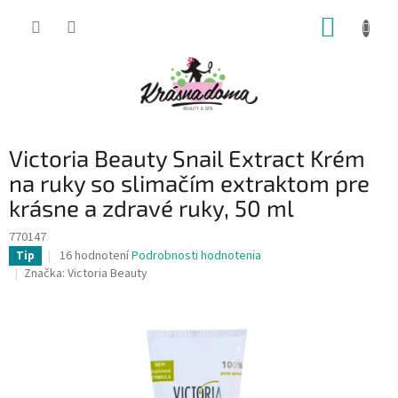
Prejsť
NÁKUP
na
obsah
KOŠÍK
Victoria Beauty Snail Extract Krém
na ruky so slimačím extraktom pre
krásne a zdravé ruky, 50 ml
770147
Priemerné
16 hodnotení
Podrobnosti hodnotenia
Tip
hodnotenie
Značka:
Victoria Beauty
produktu
je
4,7
z
5
hviezdičiek.