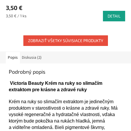
3,50 €
Jednotková
3,50 € / 1 ks
DETAIL
cena:
ZOBRAZIŤ VŠETKY SÚVISIACE PRODUKTY
Popis
Diskusia (2)
Podrobný popis
Victoria Beauty Krém na ruky so slimačím
extraktom pre krásne a zdravé ruky
Krém na ruky so slimačím extraktom je jedinečným
produktom v starostlivosti o krásne a zdravé ruky. Má
vysoké regeneračné a hydratačné vlastnosti, vďaka
ktorým bude pokožka na rukách hladká, jemná
a viditeľne omladená. Bieli pigmentové škvrny,