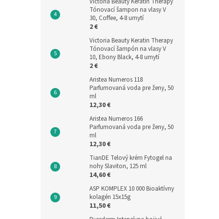
Victoria Beauty Keratin Therapy
Tónovací šampon na vlasy V
30, Coffee, 4-8 umytí
2 €
Victoria Beauty Keratin Therapy
Tónovací šampón na vlasy V
10, Ebony Black, 4-8 umytí
2 €
Aristea Numeros 118
Parfumovaná voda pre ženy, 50
ml
12,30 €
Aristea Numeros 166
Parfumovaná voda pre ženy, 50
ml
12,30 €
TianDE Telový krém Fytogel na
nohy Slaviton, 125 ml
14,60 €
ASP KOMPLEX 10 000 Bioaktívny
kolagén 15x15g
11,50 €