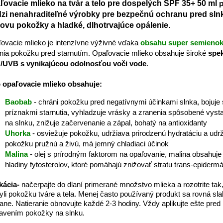
ľovacie mlieko na
tvár a telo pre dospelých SPF 35+ 50 ml
zi nenahraditeľné výrobky pre bezpečnú ochranu pred sln
ovu pokožky a hladké, dlhotrvajúce opálenie.
ovacie mlieko je intenzívne výživné vďaka
obsahu super semieno
nia pokožku pred starnutím. Opaľovacie mlieko obsahuje široké
spe
/UVB s vynikajúcou odolnosťou voči vode
.
 opaľovacie mlieko obsahuje:
Baobab
- chráni pokožku pred negatívnymi účinkami slnka, bojuje 
príznakmi starnutia, vyhladzuje vrásky a zranenia spôsobené vys
na slnku, znižuje začervenanie a zápal, bohatý na antioxidanty
Uhorka
- osviežuje pokožku, udržiava prirodzenú hydratáciu a udr
pokožku pružnú a živú, má jemný chladiaci účinok
Malina
- olej s prírodným faktorom na opaľovanie, malina obsahuj
hladiny fytosterolov, ktoré pomáhajú znižovať stratu trans-epiderm
kácia-
načerpajte do dlaní primerané množstvo mlieka a rozotrite tak
yli pokožku tváre a tela. Menej často používaný produkt sa rovná sla
ane. Natieranie obnovujte každé 2-3 hodiny. Vždy aplikujte ešte pred
avením pokožky na slnku.