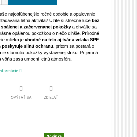
vaše najobľúbenejšie ročné obdobie a opaľovanie
ľadávaná letná aktivita? Užite si slnečné lúče
bez
 spálenej a začervenanej pokožky
a chváľte sa
rásne opálenou pokožkou o niečo dlhšie. Prírodné
ie mlieko je
vhodné na telo aj tvár a vďaka SPF
 poskytuje silnú ochranu
, pritom sa postará o
ie starnutia pokožky vystavenej slnku. Príjemná
 vôňa zasa umocní letnú atmosféru.
informácie
OPÝTAŤ SA
ZDIEĽAŤ
Novinka