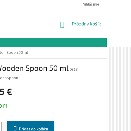
É PODMIENKY
OCHRANA OSOBNÝCH ÚDAJOV
Prihlásenie
VZORKOVÁ PREDAJŇA 
NÁKUPNÝ
Prázdny košík
KOŠÍK
oden Spoon 50 ml
 Wooden Spoon 50 ml
0813
denSpoon
5 €
ová
dom
Pridať do košíka