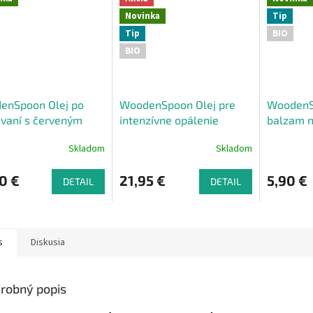
Novinka
Tip
Tip
BIO
BIO
enSpoon Olej po
WoodenSpoon Olej pre
WoodenS
vaní s červeným
intenzívne opálenie
balzam n
rančom 100 ml
100ml
Skladom
Skladom
0 €
21,95 €
5,90 €
DETAIL
DETAIL
s
Diskusia
robný popis