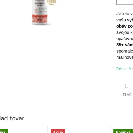
Je leto 
vaša vyh
obáv zo
svojou k
opaľovac
35+ vám
spomalen
malinová
Detailné 
TLAČ
iaci tovar
nka
Akcia
Novinka