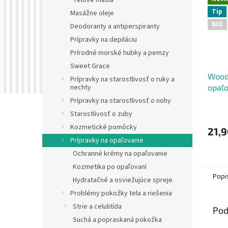
Telové masla
Tip
Masážne oleje
BIO
Deodoranty a antiperspiranty
Prípravky na depiláciu
Prírodné morské hubky a pemzy
Sweet Grace
Wood
Prípravky na starostlivosť o ruky a
opaľo
nechty
poma
Prípravky na starostlivosť o nohy
Starostlivosť o zuby
Kozmetické pomôcky
21,9
Prípravky na opaľovanie
Ochranné krémy na opaľovanie
Kozmetika po opaľovaní
Popi
Hydratačné a osviežujúce spreje
Problémy pokožky tela a riešenia
Strie a celulitída
Pod
Suchá a popraskaná pokožka