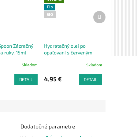
Tip
Ďalší
BIO
produkt
poon Zázračný
Hydratačný olej po
a ruky, 15ml
opaľovaní s červeným
pomarančom Wooden
Skladom
Skladom
Spoon 10ml vzorka
4,95 €
DETAIL
DETAIL
Dodatočné parametre