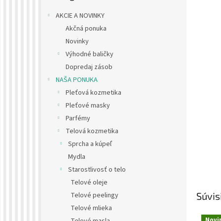
AKCIE A NOVINKY
Akčná ponuka
Novinky
Výhodné baličky
Dopredaj zásob
NAŠA PONUKA
Pleťová kozmetika
Pleťové masky
Parfémy
Telová kozmetika
Sprcha a kúpeľ
Mydla
Starostlivosť o telo
Telové oleje
Súvis
Telové peelingy
Telové mlieka
Novi