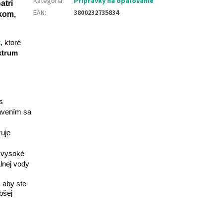
Kategória
:
Prípravky na opaľovanie
p
atrí
EAN
:
3800232735834
kom,
k
, ktoré
ktrum
s
tavením sa
žuje
e vysoké
álnej vody
, aby ste
bšej