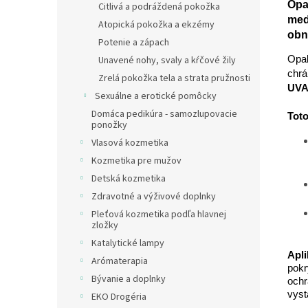
Opa
Citlivá a podráždená pokožka
med
Atopická pokožka a ekzémy
obn
Potenie a zápach
Opaľ
Unavené nohy, svaly a kŕčové žily
chrá
Zrelá pokožka tela a strata pružnosti
UVA
Sexuálne a erotické pomôcky
Domáca pedikúra - samozlupovacie
Toto
ponožky
Vlasová kozmetika
Kozmetika pre mužov
Detská kozmetika
Zdravotné a výživové doplnky
Pleťová kozmetika podľa hlavnej
zložky
Katalytické lampy
Apli
Arómaterapia
pokr
Bývanie a doplnky
ochr
vyst
EKO Drogéria