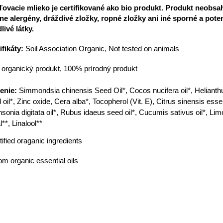
ovacie mlieko je certifikované ako bio produkt. Produkt neobsa
ne alergény, dráždivé zložky, ropné zložky ani iné sporné a pote
livé látky.
ifikáty:
Soil Association Organic, Not tested on animals
organický produkt,
100% prírodný produkt
ženie:
Simmondsia chinensis Seed Oil*, Cocos nucifera oil*, Heliant
 oil*, Zinc oxide, Cera alba*, Tocopherol (Vit. Е), Citrus sinensis essent
sonia digitata oil*, Rubus idaeus seed oil*, Cucumis sativus oil*, Li
l**, Linalool**
tified oraganic ingredients
om organic essential oils