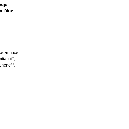
huje
nciálne
hus annuus
ial oil*,
monene**,