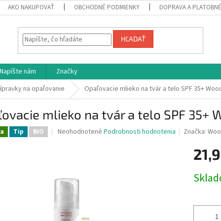
AKO NAKUPOVAŤ
OBCHODNÉ PODMIENKY
DOPRAVA A PLATOBN
HĽADAŤ
Napíšte nám
Značky
ípravky na opaľovanie
Opaľovacie mlieko na tvár a telo SPF 35+ Wo
ovacie mlieko na tvár a telo SPF 35+
Priemerné
Neohodnotené
Podrobnosti hodnotenia
Značka:
Woo
ka
Tip
BIO
hodnotenie
produktu
21,9
je
0,0
Jednotk
Skla
z
cena:
5
hviezdičiek.