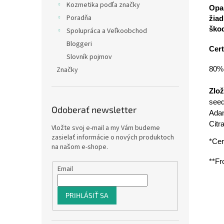
Kozmetika podľa značky
Opaľ
Poradňa
žiad
škod
Spolupráca a Veľkoobchod
Bloggeri
Cert
Slovník pojmov
80% 
Značky
Zlo
seed
Odoberať newsletter
Adan
Citra
Vložte svoj e-mail a my Vám budeme
zasielať informácie o nových produktoch
*Cer
na našom e-shope.
**Fr
Email
PRIHLÁSIŤ SA