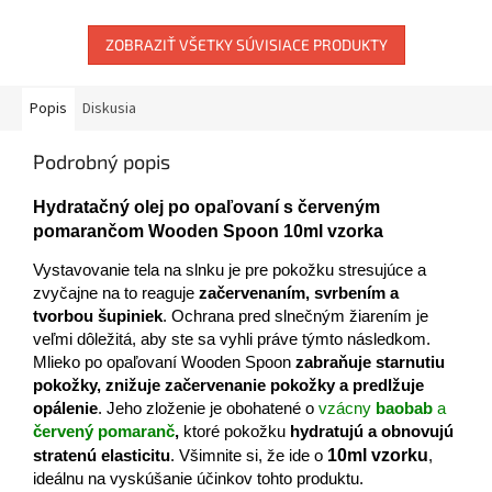
ZOBRAZIŤ VŠETKY SÚVISIACE PRODUKTY
Popis
Diskusia
Podrobný popis
Hydratačný olej po opaľovaní s červeným
pomarančom Wooden Spoon 10ml vzorka
Vystavovanie tela na slnku je pre pokožku stresujúce a
zvyčajne na to reaguje
začervenaním, svrbením a
tvorbou šupiniek
. Ochrana pred slnečným žiarením je
veľmi dôležitá, aby ste sa vyhli práve týmto následkom.
Mlieko po opaľovaní Wooden Spoon
zabraňuje starnutiu
pokožky, znižuje začervenanie pokožky a predlžuje
opálenie
. Jeho zloženie je obohatené o
vzácny
baobab
a
červený pomaranč
,
ktoré pokožku
hydratujú a obnovujú
10ml vzorku
stratenú elasticitu
. Všimnite si, že ide o
,
ideálnu na vyskúšanie účinkov tohto produktu.