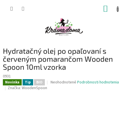
Prejsť
NÁKUP
na
obsah
KOŠÍK
Hydratačný olej po opaľovaní s
červeným pomarančom Wooden
Spoon 10ml vzorka
0931
Priemerné
Neohodnotené
Podrobnosti hodnotenia
Novinka
Tip
BIO
hodnotenie
Značka:
WoodenSpoon
produktu
je
0,0
z
5
hviezdičiek.