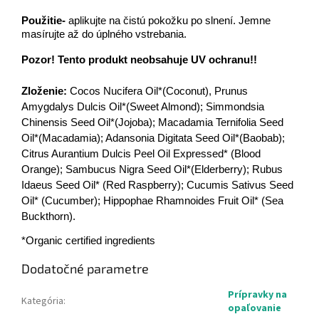
Použitie-
a
plikujte na čistú pokožku po slnení. Jemne
masírujte až do úplného vstrebania.
Pozor!
Tento produkt neobsahuje UV ochranu!!
Zloženie:
Cocos Nucifera Oil*(Coconut), Prunus
Amygdalys Dulcis Oil*(Sweet Almond); Simmondsia
Chinensis Seed Oil*(Jojoba); Macadamia Ternifolia Seed
Oil*(Macadamia); Adansonia Digitata Seed Oil*(Baobab);
Citrus Aurantium Dulcis Peel Oil Expressed* (Blood
Orange); Sambucus Nigra Seed Oil*(Elderberry); Rubus
Idaeus Seed Oil* (Red Raspberry); Cucumis Sativus Seed
Oil* (Cucumber); Hippophae Rhamnoides Fruit Oil* (Sea
Buckthorn).
*Organic certified ingredients
Dodatočné parametre
Prípravky na
Kategória
:
opaľovanie