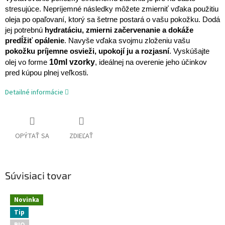
stresujúce. Nepríjemné následky môžete zmierniť vďaka použitiu
oleja po opaľovaní, ktorý sa šetrne postará o vašu pokožku. Dodá
jej potrebnú
hydratáciu, zmierni začervenanie a dokáže
predĺžiť opálenie
. Navyše vďaka svojmu zloženiu vašu
pokožku príjemne osvieži, upokojí ju a rozjasní
. Vyskúšajte
10ml vzorky
olej vo forme
, ideálnej na overenie jeho účinkov
pred kúpou plnej veľkosti.
Detailné informácie
OPÝTAŤ SA
ZDIEĽAŤ
Súvisiaci tovar
Novinka
Tip