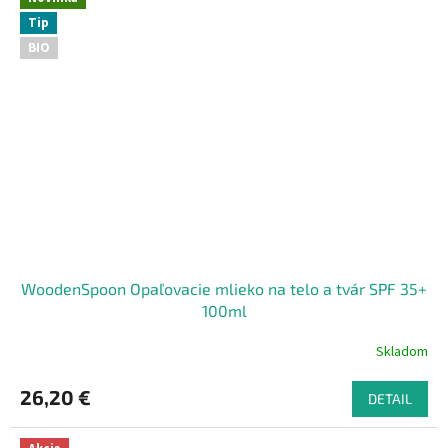
Tip
BIO
WoodenSpoon Opaľovacie mlieko na telo a tvár SPF 35+
100ml
Skladom
26,20 €
DETAIL