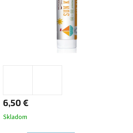
6,50 €
Jednotková
Skladom
cena: