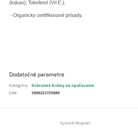
(kakao); Tokoferol (Vit E.).
- Organicky certifikované prísady.
Dodatočné parametre
Kategória
:
Ochranné krémy na opaľovanie
EAN
:
3800232735889
Z
á
Vytvoril Shoptet
p
ä