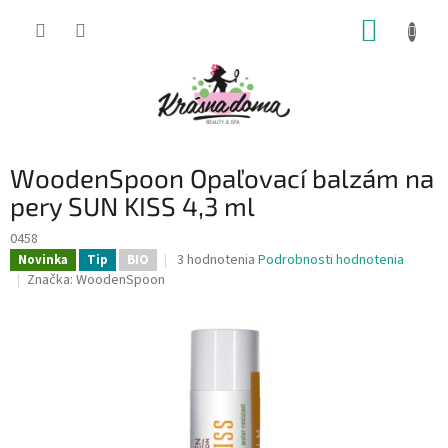
Prejsť
NÁKUP
na
obsah
KOŠÍK
WoodenSpoon Opaľovací balzám na
pery SUN KISS 4,3 ml
0458
Priemerné
3 hodnotenia
Podrobnosti hodnotenia
Novinka
Tip
BIO
hodnotenie
Značka:
WoodenSpoon
produktu
je
4,7
z
5
hviezdičiek.