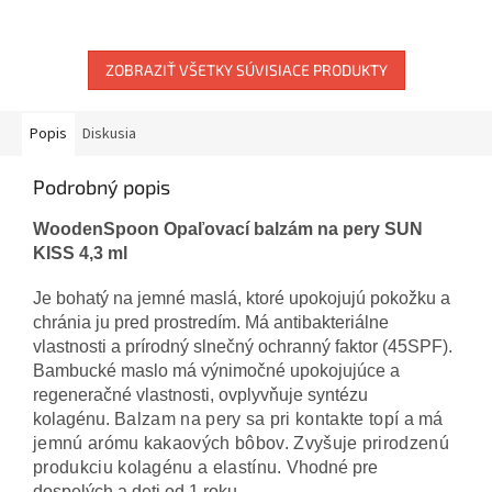
ZOBRAZIŤ VŠETKY SÚVISIACE PRODUKTY
Popis
Diskusia
Podrobný popis
WoodenSpoon Opaľovací balzám na pery SUN
KISS 4,3 ml
Je bohatý na jemné maslá, ktoré upokojujú pokožku a
chránia ju pred prostredím. Má antibakteriálne
vlastnosti a prírodný slnečný ochranný faktor (45SPF).
Bambucké maslo má výnimočné upokojujúce a
regeneračné vlastnosti, ovplyvňuje syntézu
kolagénu.
Balzam na pery sa pri kontakte topí a má
jemnú arómu kakaových bôbov. Zvyšuje prirodzenú
produkciu kolagénu a elastínu.
Vhodné pre
dospelých a deti od 1 roku.