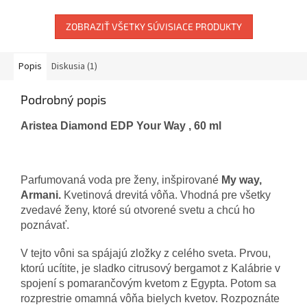
ZOBRAZIŤ VŠETKY SÚVISIACE PRODUKTY
Popis
Diskusia (1)
Podrobný popis
Aristea Diamond EDP Your Way , 60 ml
Parfumovaná voda pre ženy, inšpirované
My way,
Armani.
Kvetinová drevitá vôňa. Vhodná pre všetky
zvedavé ženy, ktoré sú otvorené svetu a chcú ho
poznávať.
V tejto vôni sa spájajú zložky z celého sveta. Prvou,
ktorú ucítite, je sladko citrusový bergamot z Kalábrie v
spojení s pomarančovým kvetom z Egypta. Potom sa
rozprestrie omamná vôňa bielych kvetov. Rozpoznáte