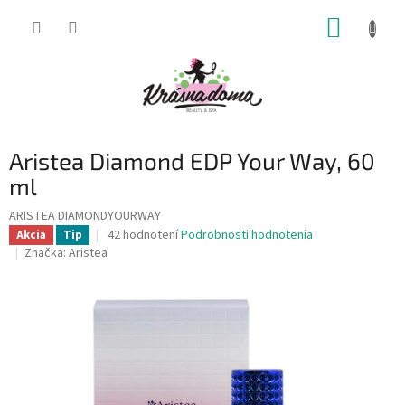
Prejsť
NÁKUP
na
obsah
KOŠÍK
Aristea Diamond EDP Your Way, 60
ml
ARISTEA DIAMONDYOURWAY
Priemerné
42 hodnotení
Podrobnosti hodnotenia
Akcia
Tip
hodnotenie
Značka:
Aristea
produktu
je
4,0
z
5
hviezdičiek.