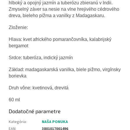
hlboký a opojný jazmín a tuberózu zbieranú v Indii.
Zmyselný záver sa nesie na vlne hrejivého cédrového
dreva, bieleho pižma a vanilky z Madagaskaru.
Zloženie:
Hlava: kvet afrického pomarančovníka, kalabrijský
bergamot
Srdce: tuberóza, indický jazmín
Základ: madagaskarská vanilka, biele pižmo, virgínsky
borievka
Druh vône: kvetinová, drevitá
60 ml
Dodatočné parametre
Kategória
:
NAŠA PONUKA
EAN
:
3801017001496