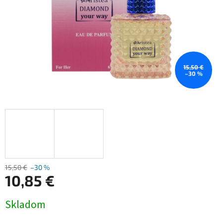
15,50 €
–30 %
15,50 €
–30 %
10,85 €
Jednotková
Skladom
cena: