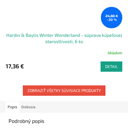
24,80 €
–30 %
Hardin & Baylis Winter Wonderland - súprava kúpeľovej
starostlivosti, 6 ks
Skladom
17,36 €
DETAIL
ZOBRAZIŤ VŠETKY SÚVISIACE PRODUKTY
Popis
Diskusia
Podrobný popis