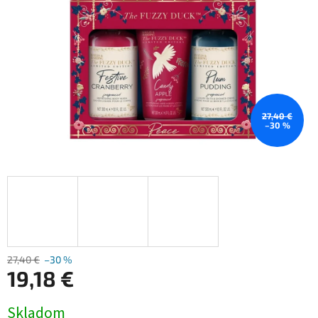
27,40 €
–30 %
27,40 €
–30 %
19,18 €
Jednotková
Skladom
cena: