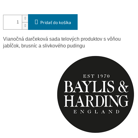
Pridať do košíka
Vianočná darčeková sada telových produktov s vôňou
jabĺčok, brusníc a slivkového pudingu