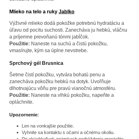
Mlieko na telo a ruky
Jablko
Výživné mlieko dodá pokožke potrebnú hydratáciu a
úľavu od pocitu suchosti. Zanecháva ju hebkú, vláčnu
a príjemne prevoňanú tónmi jabĺčok.
Použitie:
Naneste na suchú a čistú pokožku,
vmasírujte, kým sa úplne nevstrebe.
Sprchový gél Brusnica
Šetrne čistí pokožku, vytvára bohatú penu a
zanecháva pokožku hebkú na dotyk. Uvoľňuje
dlhotrvajúcu vôňu pre pravú vianočnú atmosféru.
Použitie:
Naneste na vlhkú pokožku, napeňte a
opláchnite.
Upozornenie:
Len na vonkajšie použitie.
Vyhnite sa kontaktu s očami a očnému okoliu.