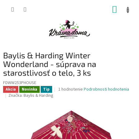
Prejsť
NÁKUP
na
obsah
KOŠÍK
Baylis & Harding Winter
Wonderland - súprava na
starostlivosť o telo, 3 ks
FDWW253PHOUSE
Priemerné
1 hodnotenie
Podrobnosti hodnotenia
Akcia
Novinka
Tip
hodnotenie
Značka:
Baylis & Harding
produktu
je
5,0
z
5
hviezdičiek.