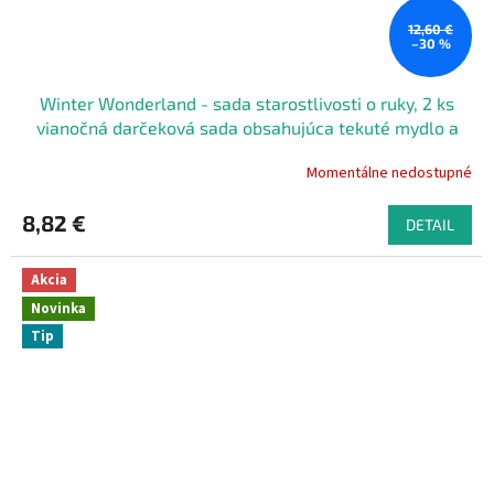
12,60 €
–30 %
Winter Wonderland - sada starostlivosti o ruky, 2 ks
vianočná darčeková sada obsahujúca tekuté mydlo a
hydratačné mlieko, 2x300 ml
Momentálne nedostupné
8,82 €
DETAIL
Akcia
Novinka
Tip