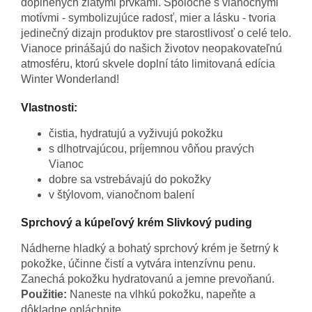
doplnených zlatými prvkami. Spoločne s vianočnými
motívmi - symbolizujúce radosť, mier a lásku - tvoria
jedinečný dizajn produktov pre starostlivosť o celé telo.
Vianoce prinášajú do našich životov neopakovateľnú
atmosféru, ktorú skvele doplní táto limitovaná edícia
Winter Wonderland!
Vlastnosti:
čistia, hydratujú a vyživujú pokožku
s dlhotrvajúcou, príjemnou vôňou pravých
Vianoc
dobre sa vstrebávajú do pokožky
v štýlovom, vianočnom balení
Sprchový a kúpeľový krém Slivkový puding
Nádherne hladký a bohatý sprchový krém je šetrný k
pokožke, účinne čistí a vytvára intenzívnu penu.
Zanechá pokožku hydratovanú a jemne prevoňanú.
Použitie:
Naneste na vlhkú pokožku, napeňte a
dôkladne opláchnite