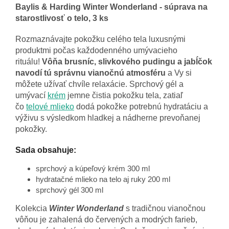
Baylis & Harding Winter Wonderland - súprava na
starostlivosť o telo, 3 ks
Rozmaznávajte pokožku celého tela luxusnými
produktmi počas každodenného umývacieho
rituálu!
Vôňa brusníc, slivkového pudingu a jabĺčok
navodí tú správnu vianočnú atmosféru
a Vy si
môžete užívať chvíle relaxácie. Sprchový gél a
umývací
krém
jemne čistia pokožku tela, zatiaľ
čo
telové mlieko
dodá pokožke potrebnú hydratáciu a
výživu s výsledkom hladkej a nádherne prevoňanej
pokožky.
Sada obsahuje:
sprchový a kúpeľový krém 300 ml
hydratačné mlieko na telo aj ruky 200 ml
sprchový gél 300 ml
Kolekcia
Winter Wonderland
s tradičnou vianočnou
vôňou je zahalená do červených a modrých farieb,