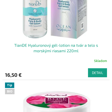
o
o
d
v
u
k
t
o
v
TianDE Hyaluronový gél-lotion na tvár a telo s
morskými riasami 220ml
Skladom
DETAIL
16,50 €
Tip
BIO