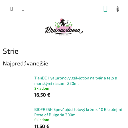
Prejsť
NÁKUP
na
obsah
KOŠÍK
Strie
Najpredávanejšie
TianDE Hyaluronový gél-lotion na tvár a telo s
morskými riasami 220ml
Skladom
16,50 €
BIOFRESH Spevňujúci telový krém s 10 Bio olejmi
Rose of Bulgaria 300ml
Skladom
11,50 €