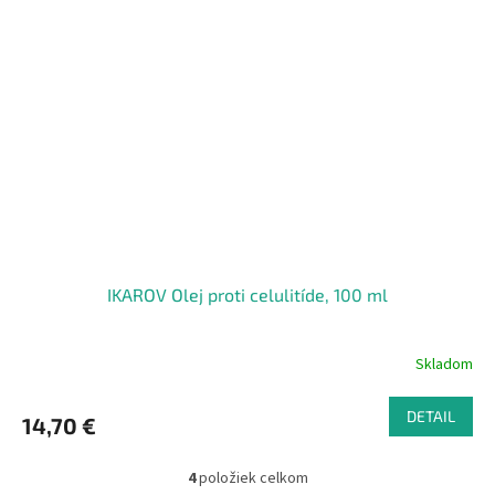
IKAROV Olej proti celulitíde, 100 ml
Skladom
DETAIL
14,70 €
4
položiek celkom
O