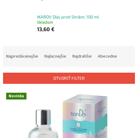
IKAROV Olej proti Striám, 100 ml
Skladom
13,60 €
R
a
Najpredávanejšie
Najlacnejšie
Najdrahšie
Abecedne
d
e
n
OTVORIŤ FILTER
i
e
V
p
Novinka
ý
r
p
o
i
d
s
u
p
k
r
t