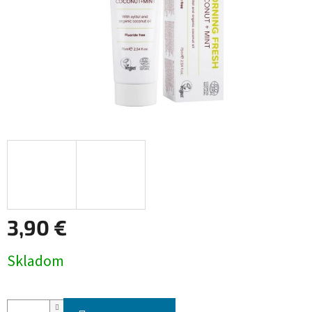
3,90 €
Jednotková
Skladom
cena: