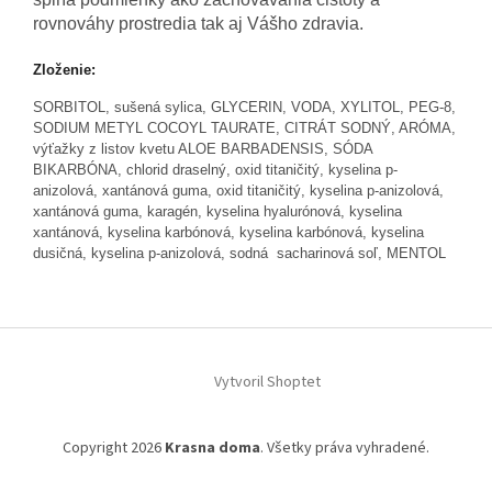
rovnováhy prostredia tak aj Vášho zdravia.
Zloženie:
SORBITOL, sušená sylica, GLYCERIN, VODA, XYLITOL, PEG-8,
SODIUM METYL COCOYL TAURATE, CITRÁT SODNÝ, ARÓMA,
výťažky z listov kvetu ALOE BARBADENSIS, SÓDA
BIKARBÓNA, chlorid draselný, oxid titaničitý, kyselina p-
anizolová, xantánová guma, oxid titaničitý, kyselina p-anizolová,
xantánová guma, karagén, kyselina hyalurónová, kyselina
xantánová, kyselina karbónová, kyselina karbónová, kyselina
dusičná, kyselina p-anizolová, sodná sacharinová soľ, MENTOL
Z
á
Vytvoril Shoptet
p
ä
t
Copyright 2026
Krasna doma
. Všetky práva vyhradené.
i
e