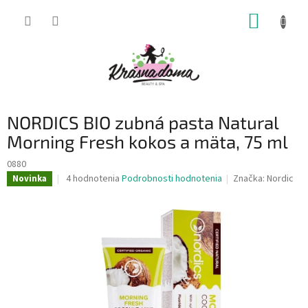
Prejsť
NÁKUP
na
obsah
KOŠÍK
NORDICS BIO zubná pasta Natural
Morning Fresh kokos a mäta, 75 ml
0880
Priemerné
4 hodnotenia
Podrobnosti hodnotenia
Značka:
Nordic
Novinka
hodnotenie
produktu
je
5,0
z
5
hviezdičiek.