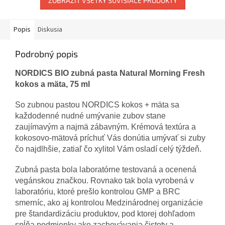
ZOBRAZIŤ VŠETKY SÚVISIACE PRODUKTY
Popis
Diskusia
Podrobný popis
NORDICS BIO zubná pasta Natural Morning Fresh
kokos a mäta, 75 ml
So zubnou pastou NORDICS kokos + mäta sa
každodenné nudné umývanie zubov stane
zaujímavým a najmä zábavným. Krémová textúra a
kokosovo-mätová príchuť Vás donútia umývať si zuby
čo najdlhšie, zatiaľ čo xylitol Vám osladí celý týždeň.
Zubná pasta bola laboratórne testovaná a ocenená
vegánskou značkou. Rovnako tak bola vyrobená v
laboratóriu, ktoré prešlo kontrolou GMP a BRC
smerníc, ako aj kontrolou Medzinárodnej organizácie
pre štandardizáciu produktov, pod ktorej dohľadom
spĺňa podmienky ako zachovávania čistoty a