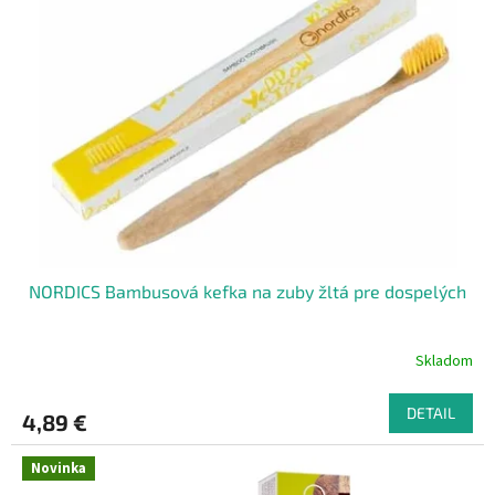
i
p
s
r
p
o
r
d
o
u
d
k
u
t
k
o
t
v
o
v
NORDICS Bambusová kefka na zuby žltá pre dospelých
Skladom
DETAIL
4,89 €
Novinka