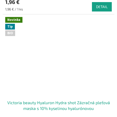
1,96 €
DETAIL
Jednotková
1,96 € / 1 ks
cena:
Novinka
Tip
BIO
Victoria beauty Hyaluron Hydra shot Zázračná pleťová
maska s 10% kyselinou hyalurónovou