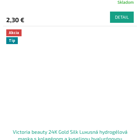
Skladom
DETAIL
2,30 €
Akcia
Tip
Victoria beauty 24K Gold Silk Luxusná hydrogélová
maska s kolagénom a kyselinou hyalurónovou