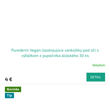
Purederm Vegan Upokojujúce vankúšiky pod oči s
výťažkom z pupočníka ázijského 30 ks
Skladom
DETAIL
4 €
Novinka
Tip