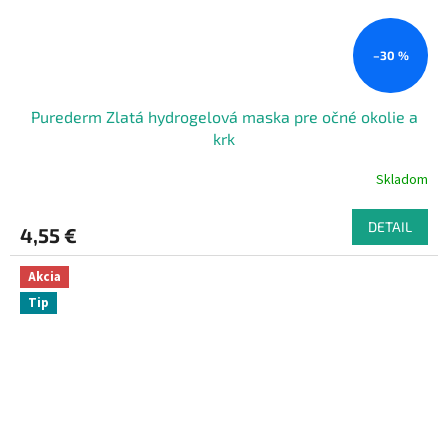
–30 %
Purederm Zlatá hydrogelová maska pre očné okolie a
krk
Skladom
DETAIL
4,55 €
Akcia
Tip