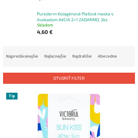
Purederm Kolagénová Pleťová maska s
Avokadom AKCIA 2+1 ZADARMO, 3ks
Skladom
4,60 €
R
a
Najpredávanejšie
Najlacnejšie
Najdrahšie
Abecedne
d
e
n
OTVORIŤ FILTER
i
e
V
p
Tip
ý
r
p
o
i
d
s
u
p
k
r
t