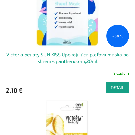
o
o
d
v
u
k
t
o
–30 %
v
Victoria beuaty SUN KISS Upokojujúca pleťová maska po
slnení s panthenolom,20ml
Skladom
DETAIL
2,10 €