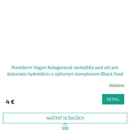
Purederm Vegan Kolagenové vankúšiky pod oči pre
dokonalú hydratáciu s výživným komplexom Black food
30 ks
Skladom
DETAIL
4 €
NAČÍTAŤ 18 ĎALŠÍCH
S
1
3