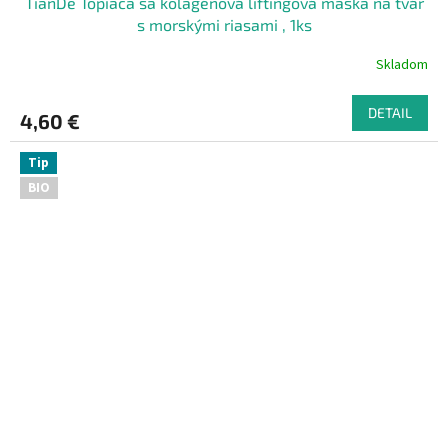
TianDe Topiaca sa kolagénová liftingová maska na tvár
s morskými riasami , 1ks
Skladom
DETAIL
4,60 €
Tip
BIO