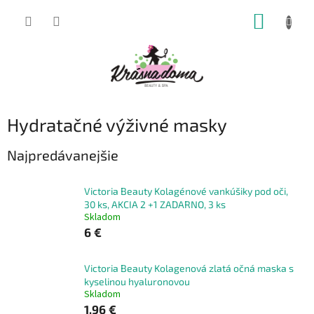
Prejsť
NÁKUP
na
obsah
KOŠÍK
Hydratačné výživné masky
Najpredávanejšie
Victoria Beauty Kolagénové vankúšiky pod oči,
30 ks, AKCIA 2 +1 ZADARNO, 3 ks
Skladom
6 €
Victoria Beauty Kolagenová zlatá očná maska s
kyselinou hyaluronovou
Skladom
1,96 €