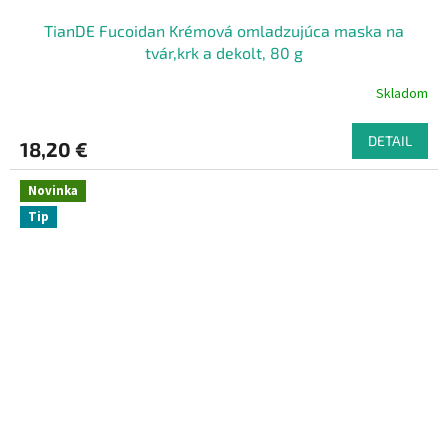
TianDE Fucoidan Krémová omladzujúca maska na
tvár,krk a dekolt, 80 g
Skladom
DETAIL
18,20 €
Novinka
Tip