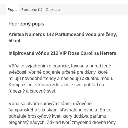
Popis
Podobné (1)
Diskusia
Podrobný popis
Aristea Numeros 142 Parfumovaná voda pre ženy,
50 ml
Inšpirované
vôňou 212 VIP Rose Carolina Herrera.
Vôňa je vyjadrením elegancie,
luxusu
a
prirodzené
sviežosti. Vonné opojenie určené pre dámy, ktoré
milujú novodobé trendy a nasledujú aktuálnu módu.
Kompozície, s ktorou zdôrazníte svoj pohľad na
ľúbezný a čarovný svet.
Vôňa sa otvára šumivými tónmi ružového
šampanského s kúskami šťavnatého ovocia. Srdce
odhaľuje broskyňový kvet, ktorý dodáva parfumu
elegantný nádych. Základ tvorí zmyselné drevité tóny.