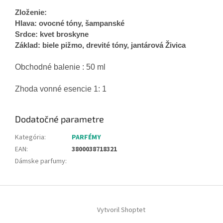
Zloženie:
Hlava: ovocné tóny, šampanské
Srdce: kvet broskyne
Základ: biele pižmo, drevité tóny, jantárová Živica
Obchodné balenie : 50 ml
Zhoda vonné esencie 1: 1
Dodatočné parametre
Kategória
:
PARFÉMY
EAN
:
3800038718321
Dámske parfumy
:
Z
á
Vytvoril Shoptet
p