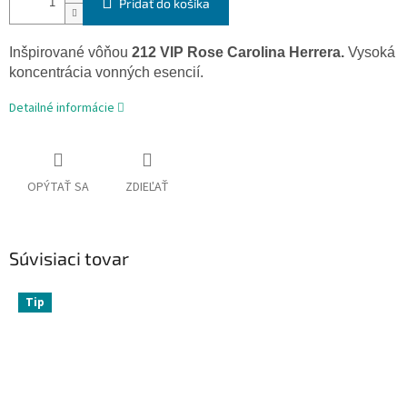
Pridať do košíka
Inšpirované
vôňou
212 VIP Rose Carolina Herrera.
Vysoká
koncentrácia vonných esencií.
Detailné informácie
OPÝTAŤ SA
ZDIEĽAŤ
Súvisiaci tovar
Tip