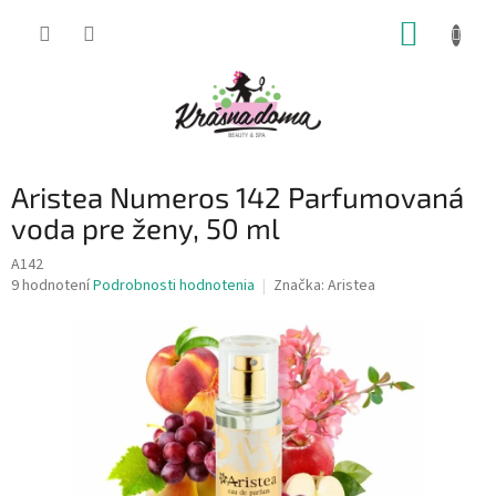
Prejsť
NÁKUP
na
obsah
KOŠÍK
Aristea Numeros 142 Parfumovaná
voda pre ženy, 50 ml
A142
Priemerné
9 hodnotení
Podrobnosti hodnotenia
Značka:
Aristea
hodnotenie
produktu
je
4,9
z
5
hviezdičiek.