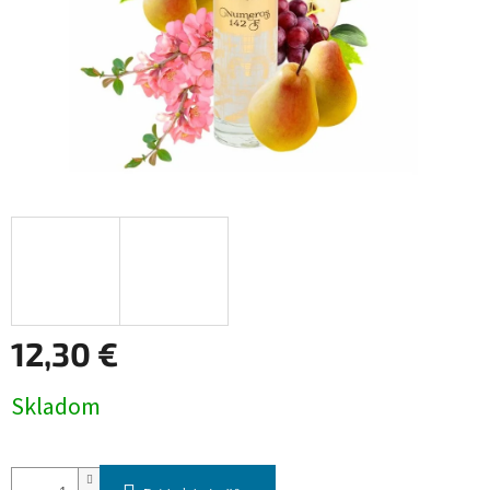
12,30 €
Jednotková
Skladom
cena: