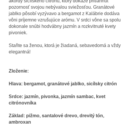
akordy sicílskeho citrónu, ktorý dokáže pritiahnuť
pozornosť svojou nebývalou sviežosťou. Granátové
jablko pôsobí vyzývavo a bergamot z Kalábrie dodáva
vôni príjemne vzrušujúce arómu. V srdci vône sa spolu
dokonale snúbi hodvábny jazmín a rozkvitnuté kvety
pivoniek.
Staňte sa ženou, ktorá je žiadaná, sebavedomá a vždy
elegantná!
Zloženie:
Hlava: bergamot, granátové jablko, sicílsky citrón
Srdce: jazmín, pivonka, jazmín sambac, kvet
citrónovníka
Základ: pižmo, santalové drevo, drevitý tón,
ambroxan