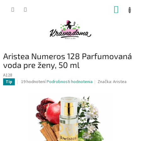
Prejsť
NÁKUP
na
obsah
KOŠÍK
Aristea Numeros 128 Parfumovaná
voda pre ženy, 50 ml
A128
Priemerné
19 hodnotení
Podrobnosti hodnotenia
Značka:
Aristea
Tip
hodnotenie
produktu
je
4,5
z
5
hviezdičiek.