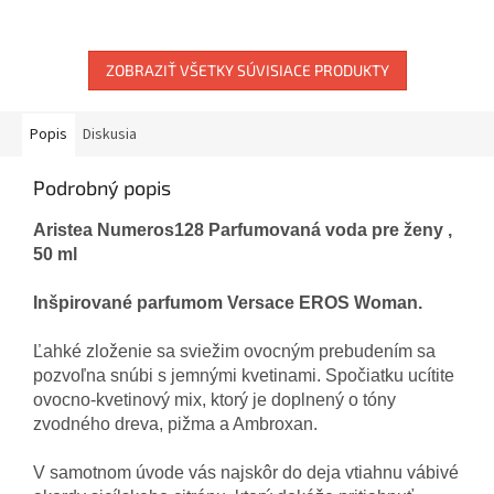
ZOBRAZIŤ VŠETKY SÚVISIACE PRODUKTY
Popis
Diskusia
Podrobný popis
Aristea Numeros128 Parfumovaná voda pre ženy ,
50 ml
Inšpirované parfumom Versace EROS Woman.
Ľahké zloženie sa sviežim ovocným prebudením sa
pozvoľna snúbi s jemnými kvetinami. Spočiatku ucítite
ovocno-kvetinový mix, ktorý je doplnený o tóny
zvodného dreva, pižma a Ambroxan.
V samotnom úvode vás najskôr do deja vtiahnu vábivé