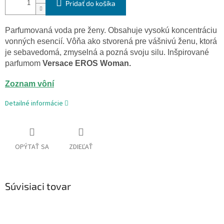
Pridať do košíka
Parfumovaná voda
pre ženy. Obsahuje
vysokú koncentráciu
vonných esencií. Vôňa ako
stvorená
pre
vášnivú ženu, ktorá
je sebavedomá, zmyselná a pozná svoju silu.
Inšpirované
parfumom
Versace
EROS
Woman.
Zoznam vôní
Detailné informácie
OPÝTAŤ SA
ZDIEĽAŤ
Súvisiaci tovar