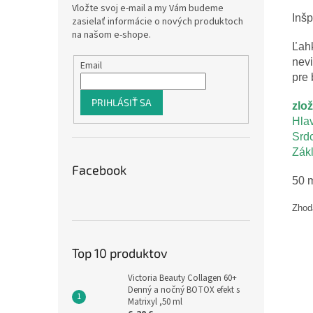
Vložte svoj e-mail a my Vám budeme
Inš
zasielať informácie o nových produktoch
na našom e-shope.
Ľah
nev
Email
pre
PRIHLÁSIŤ SA
zlo
Hla
Srd
Zák
Facebook
50
Zhod
Top 10 produktov
Victoria Beauty Collagen 60+
Denný a nočný BOTOX efekt s
Matrixyl ,50 ml