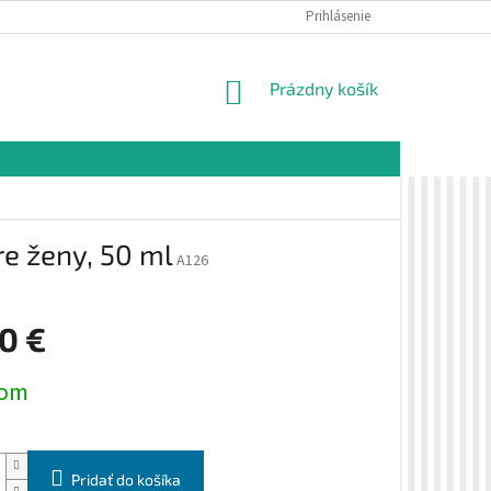
É PODMIENKY
OCHRANA OSOBNÝCH ÚDAJOV
Prihlásenie
VZORKOVÁ PREDAJŇA 
NÁKUPNÝ
Prázdny košík
KOŠÍK
e ženy, 50 ml
A126
0 €
ová
dom
Pridať do košíka