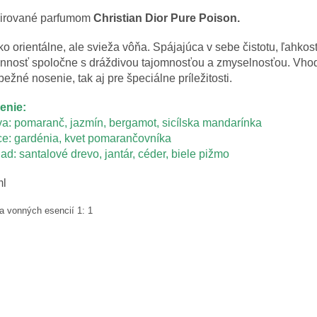
pirované
parfumom
Christian
Dior
Pure
Poison
.
ko
orientálne
,
ale
svieža
vôňa
.
Spájajúca v
sebe
čistotu
,
ľahkos
innosť
spoločne
s
dráždivou
tajomnosťou
a
zmyselnosťou
.
Vho
bežné
nosenie, tak
aj
pre špeciálne
príležitosti
.
ženie
:
va
:
pomaranč
,
jazmín
,
bergamot
,
sicílska
mandarínka
ce
:
gardénia
,
kvet
pomarančovníka
lad
:
santalové
drevo
,
jantár
, céder
,
biele pižmo
ml
a
vonných esencií
1
:
1