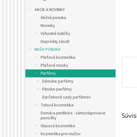
AKCIE A NOVINKY
Akčná ponuka
Novinky
Výhodné baličky
Dopredaj zásob
NAŠA PONUKA
Pleťová kozmetika
Pleťové masky
Parfémy
Dámske parfémy
Pánske parfémy
Darčekové sady parfémov
Telová kozmetika
Domáca pedikúra - samozlupovacie
Súvis
ponožky
Vlasová kozmetika
Kozmetika pre mužov