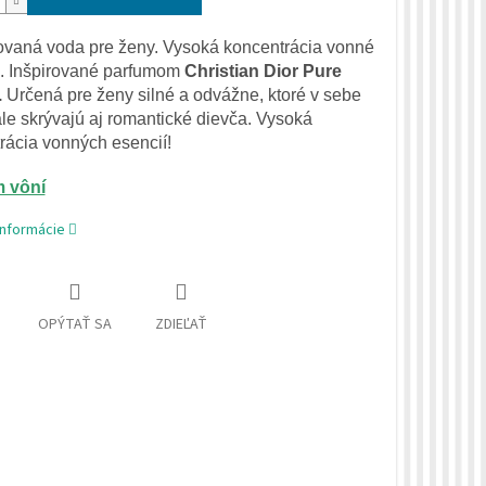
ovaná voda
pre
ženy
.
Vysoká
koncentrácia
vonné
.
Inšpirované
parfumom
Christian
Dior
Pure
.
Určená
pre
ženy
silné
a
odvážne
,
ktoré v sebe
ále
skrývajú
aj
romantické
dievča.
Vysoká
rácia
vonných esencií
!
 vôní
informácie
OPÝTAŤ SA
ZDIEĽAŤ