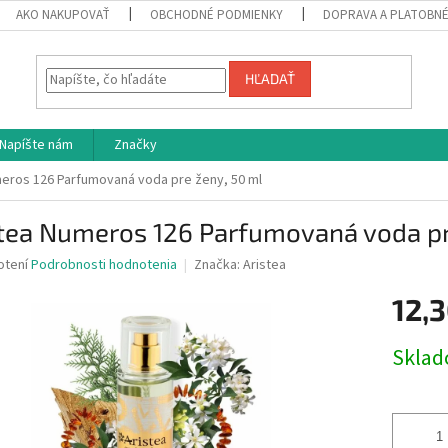
AKO NAKUPOVAŤ
OBCHODNÉ PODMIENKY
DOPRAVA A PLATOBN
HĽADAŤ
Napíšte nám
Značky
meros 126 Parfumovaná voda pre ženy, 50 ml
stea Numeros 126 Parfumovaná voda pr
né
otení
Podrobnosti hodnotenia
Značka:
Aristea
nie
12,3
u
Jednotk
Skla
cena:
iek.