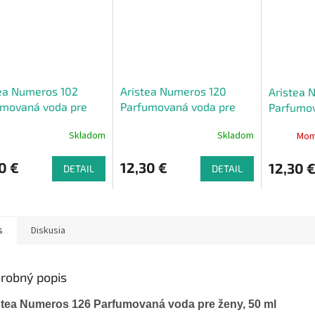
ea Numeros 102
Aristea Numeros 120
Aristea 
umovaná voda pre
Parfumovaná voda pre
Parfumov
 50 ml
ženy, 50 ml
ženy, 50
Skladom
Skladom
Mom
0 €
12,30 €
12,30 
DETAIL
DETAIL
s
Diskusia
robný popis
stea Numeros 126 Parfumovaná voda pre ženy, 50 ml