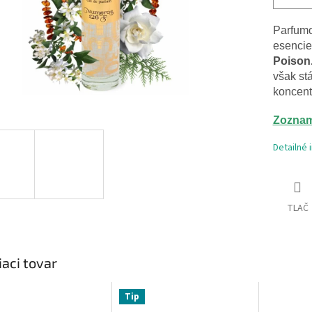
Parfum
esencie
Poison
však
st
koncent
Zoznam
Detailné 
TLAČ
iaci tovar
Tip