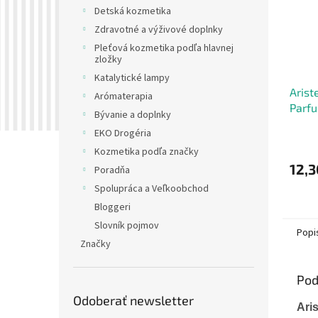
Detská kozmetika
Zdravotné a výživové doplnky
Pleťová kozmetika podľa hlavnej
zložky
Katalytické lampy
Arist
Arómaterapia
Parf
Bývanie a doplnky
ženy,
EKO Drogéria
Kozmetika podľa značky
12,3
Poradňa
Spolupráca a Veľkoobchod
Bloggeri
Slovník pojmov
Popi
Značky
Pod
Odoberať newsletter
Ari