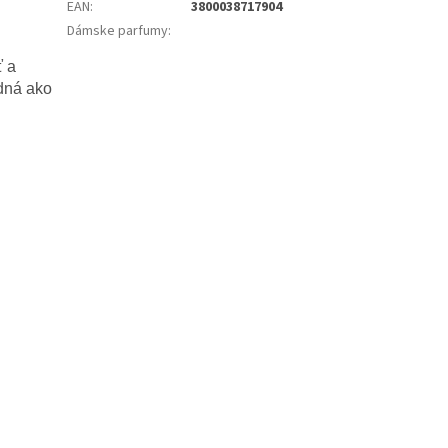
EAN
:
3800038717904
Dámske parfumy
:
ť
a
dná ako