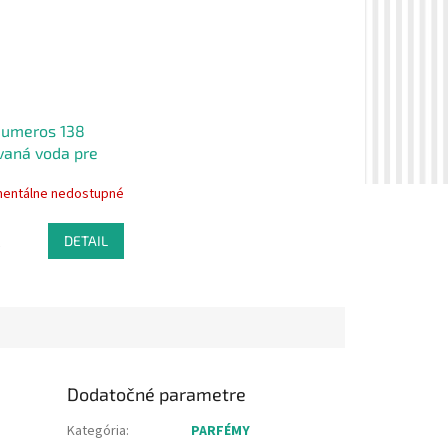
Numeros 138
aná voda pre
 ml
entálne nedostupné
€
DETAIL
Dodatočné parametre
Kategória
:
PARFÉMY