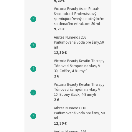
6,20 €
Victoria Beauty Asian Rituals
Snail extract Protivráskový
spevňujúci Denný a nočný krém
so slimačím extraktom 50 ml
9,73 €
Aristea Numeros 206
Parfumovaná voda pre ženy,50
ml
12,30 €
Victoria Beauty Keratin Therapy
Tónovací šampon na vlasy V
30, Coffee, 4-8 umytí
2 €
Victoria Beauty Keratin Therapy
Tónovací šampón na vlasy V
10, Ebony Black, 4-8 umytí
2 €
Aristea Numeros 118
Parfumovaná voda pre ženy, 50
ml
12,30 €
Aristea Numeros 166