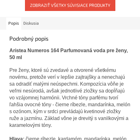
ZOBRAZIŤ VŠETKY SÚVISIACE PRODUKTY
Popis
Diskusia
Podrobný popis
Aristea Numeros 164 Parfumovaná voda pre ženy,
50 ml
Pre ženy
,
ktoré sú
zvedavé
a
otvorené
všetkému
novému
,
pretože verí
v
lepšie zajtrajšky
a
nenechajú
sa odradiť
malými
neúspechmi
.
Kompozícia
vôňe je
veľmi
nesúrodá
,
avšak
jednotlivé zložky
sa
dopĺňajú
vo
vzájomnej
harmónii
.
Vrchné
tóny
parfému tvorí
ľahšia
ovocné
tóny
-
čierne ríbezle
,
mandarínka
,
melón
s
ozónom
,
kým v
srdci
prevládajú
kvetinové
zložky
ruže
a
jazmínu
.
Základ
vône
je
drevitý
s
vanilkovými
a
karamelovými
tóny
.
Hlava
:
čierne ríbezle
,
kardamóm
,
mandarínka
,
melón
,