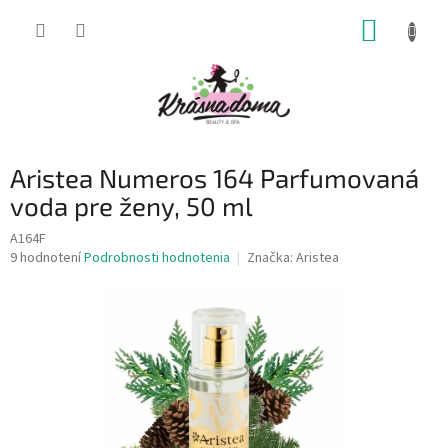
Prejsť
NÁKUP
na
obsah
KOŠÍK
Aristea Numeros 164 Parfumovaná
voda pre ženy, 50 ml
A164F
Priemerné
9 hodnotení
Podrobnosti hodnotenia
Značka:
Aristea
hodnotenie
produktu
je
5,0
z
5
hviezdičiek.