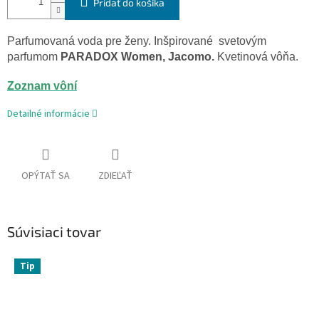
Pridať do košíka
Parfumovaná voda
pre
ženy
.
Inšpirované
svetovým
parfumom
PARADOX
Women
,
Jacomo
.
Kvetinová
vôňa
.
Zoznam vôní
Detailné informácie
OPÝTAŤ SA
ZDIEĽAŤ
Súvisiaci tovar
Tip