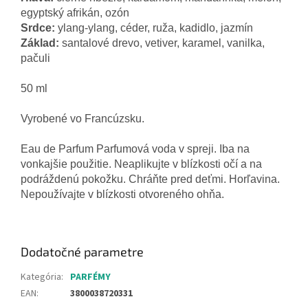
egyptský
afrikán
,
ozón
Srdce
:
ylang
-
ylang
,
céder
, ruža
,
kadidlo
,
jazmín
Základ
:
santalové
drevo
,
vetiver
,
karamel
,
vanilka
,
pačuli
50
ml
Vyrobené
vo
Francúzsku
.
Eau
de
Parfum
Parfumová voda
v spreji
.
Iba
na
vonkajšie použitie
.
Neaplikujte
v
blízkosti očí
a
na
podráždenú
pokožku
.
Chráňte
pred
deťmi
.
Horľavina
.
Nepoužívajte
v
blízkosti otvoreného
ohňa
.
Dodatočné parametre
Kategória
:
PARFÉMY
EAN
:
3800038720331