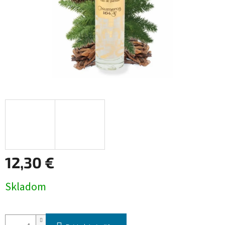
12,30 €
Jednotková
Skladom
cena: