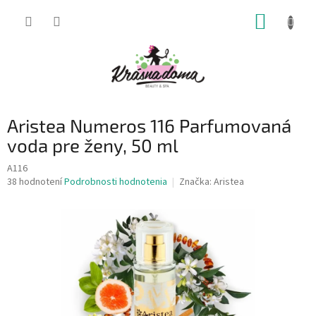
Prejsť
NÁKUP
na
obsah
KOŠÍK
Aristea Numeros 116 Parfumovaná
voda pre ženy, 50 ml
A116
Priemerné
38 hodnotení
Podrobnosti hodnotenia
Značka:
Aristea
hodnotenie
produktu
je
4,4
z
5
hviezdičiek.