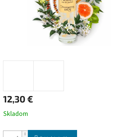
12,30 €
Jednotková
Skladom
cena: