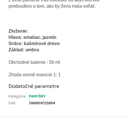
predsudkov o tom, ako by žena mala voňať.
Zloženie:
Hlava: smabac, jazmín
Srdce: kašmírové drevo
Základ: ambra
Obchodné balenie : 50 ml
Zhoda vonné esencie 1: 1
Dodatočné parametre
Kategória
:
PARFÉMY
EAN
:
3800038715894
Z
á