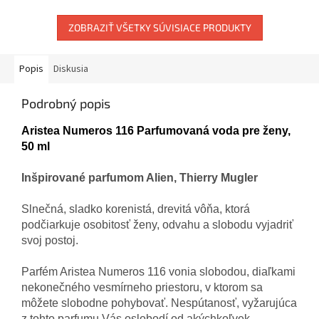
ZOBRAZIŤ VŠETKY SÚVISIACE PRODUKTY
Popis
Diskusia
Podrobný popis
Aristea Numeros 116 Parfumovaná voda pre ženy,
50 ml
Inšpirované parfumom Alien, Thierry Mugler
Slnečná, sladko korenistá, drevitá vôňa, ktorá
podčiarkuje osobitosť ženy, odvahu a
slobodu
vyjadriť
svoj postoj.
Parfém Aristea Numeros 116 vonia slobodou, diaľkami
nekonečného vesmírneho priestoru, v ktorom sa
môžete slobodne pohybovať. Nespútanosť, vyžarujúca
z tohto parfumu Vás
oslobodí
od akýchkoľvek