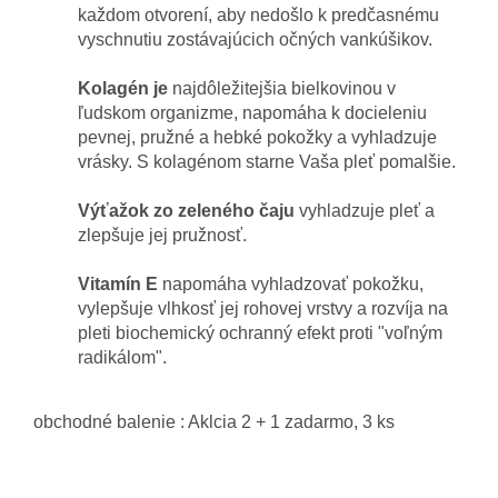
každom otvorení, aby nedošlo k predčasnému
vyschnutiu zostávajúcich očných vankúšikov.
Kolagén je
najdôležitejšia bielkovinou v
ľudskom organizme, napomáha k docieleniu
pevnej, pružné a hebké pokožky a vyhladzuje
vrásky. S kolagénom starne Vaša pleť pomalšie.
Výťažok zo zeleného čaju
vyhladzuje pleť a
zlepšuje jej pružnosť.
Vitamín E
napomáha vyhladzovať pokožku,
vylepšuje vlhkosť jej rohovej vrstvy a rozvíja na
pleti biochemický ochranný efekt proti "voľným
radikálom".
obchodné balenie : Aklcia 2 + 1 zadarmo, 3 ks