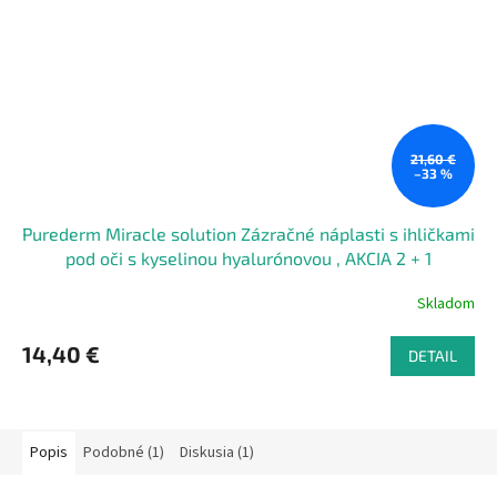
21,60 €
–33 %
Purederm Miracle solution Zázračné náplasti s ihličkami
pod oči s kyselinou hyalurónovou , AKCIA 2 + 1
ZADARMO, 3 ks
Skladom
14,40 €
DETAIL
Popis
Podobné (1)
Diskusia (1)