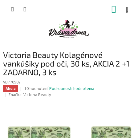
Prejsť
NÁKUP
na
obsah
KOŠÍK
Victoria Beauty Kolagénové
vankúšiky pod oči, 30 ks, AKCIA 2 +1
ZADARNO, 3 ks
VB770507
Priemerné
10 hodnotení
Podrobnosti hodnotenia
Akcia
hodnotenie
Značka:
Victoria Beauty
produktu
je
4,5
z
5
hviezdičiek.