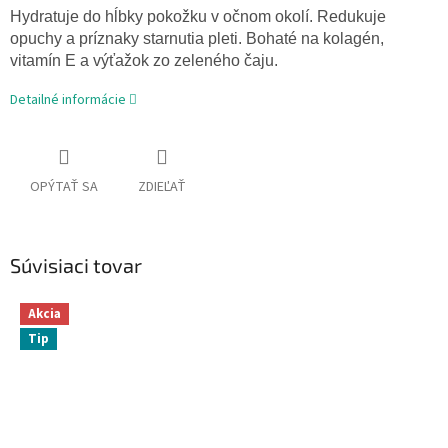
Hydratuje
do
hĺbky
pokožku v
očnom
okolí
.
Redukuje
opuchy
a príznaky
starnutia
pleti
.
Bohaté
na
kolagén
,
vitamín
E
a
výťažok
zo zeleného
čaju
.
Detailné informácie
OPÝTAŤ SA
ZDIEĽAŤ
Súvisiaci tovar
Akcia
Tip