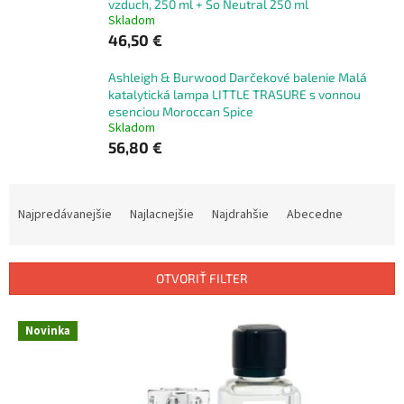
vzduch, 250 ml + So Neutral 250 ml
Skladom
46,50 €
Ashleigh & Burwood Darčekové balenie Malá
katalytická lampa LITTLE TRASURE s vonnou
esenciou Moroccan Spice
Skladom
56,80 €
R
a
Najpredávanejšie
Najlacnejšie
Najdrahšie
Abecedne
d
e
n
OTVORIŤ FILTER
i
e
V
p
Novinka
ý
r
p
o
i
d
s