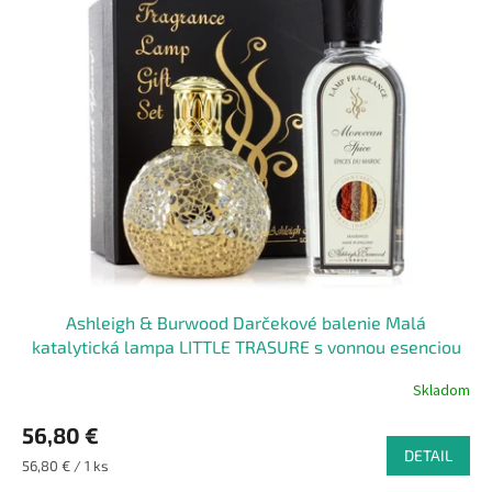
Ashleigh & Burwood Darčekové balenie Malá
katalytická lampa LITTLE TRASURE s vonnou esenciou
Moroccan Spice
Skladom
56,80 €
DETAIL
Jednotková
56,80 € / 1 ks
cena: