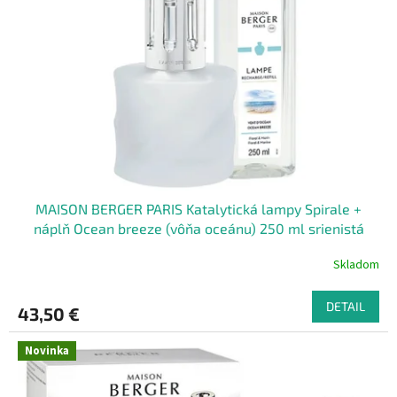
u
p
k
r
t
o
o
d
v
u
k
t
o
v
MAISON BERGER PARIS Katalytická lampy Spirale +
náplň Ocean breeze (vôňa oceánu) 250 ml srienistá
Skladom
DETAIL
43,50 €
Novinka