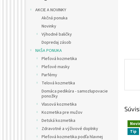
AKCIE A NOVINKY
Akčná ponuka
Novinky
Výhodné baličky
Dopredaj zásob
NAŠA PONUKA
Pleťová kozmetika
Pleťové masky
Parfémy
Telová kozmetika
Domáca pedikúra - samozlupovacie
ponožky
Vlasová kozmetika
Súvis
Kozmetika pre mužov
Detská kozmetika
Novi
Zdravotné a výživové doplnky
Tip
Pleťová kozmetika podľa hlavnej