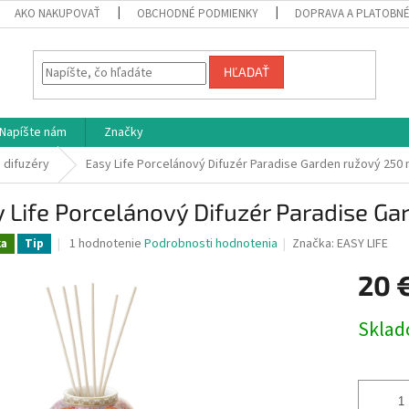
AKO NAKUPOVAŤ
OBCHODNÉ PODMIENKY
DOPRAVA A PLATOBN
HĽADAŤ
Napíšte nám
Značky
 difuzéry
Easy Life Porcelánový Difuzér Paradise Garden ružový 250 
 Life Porcelánový Difuzér Paradise G
Priemerné
1 hodnotenie
Podrobnosti hodnotenia
Značka:
EASY LIFE
ka
Tip
hodnotenie
produktu
20 
je
5,0
Jednotk
Skla
z
cena:
5
hviezdičiek.