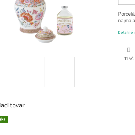
Porcelá
najmä a
Detailné 
TLAČ
iaci tovar
nka