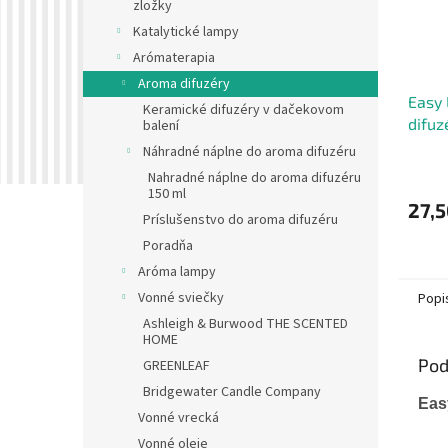
zložky
Katalytické lampy
Arómaterapia
Aroma difuzéry
Easy 
Keramické difuzéry v dačekovom
difuz
balení
Náhradné náplne do aroma difuzéru
Nahradné náplne do aroma difuzéru
150 ml
27,5
Príslušenstvo do aroma difuzéru
Poradňa
Aróma lampy
Vonné sviečky
Popi
Ashleigh & Burwood THE SCENTED
HOME
Pod
GREENLEAF
Bridgewater Candle Company
Eas
Vonné vrecká
Vonné oleje