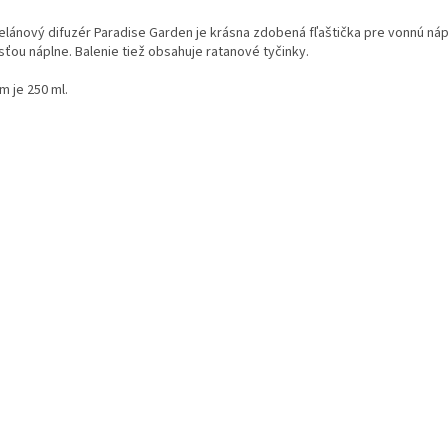
elánový difuzér Paradise Garden je krásna zdobená fľaštička pre vonnú nápl
sťou náplne. Balenie tiež obsahuje ratanové tyčinky.
m je 250 ml.