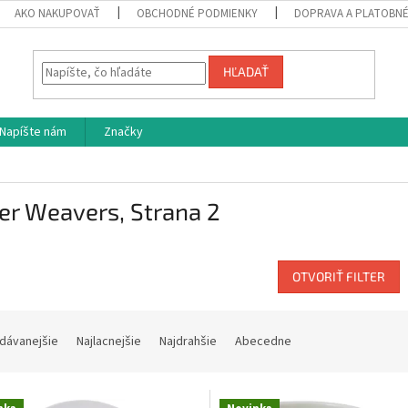
AKO NAKUPOVAŤ
OBCHODNÉ PODMIENKY
DOPRAVA A PLATOBN
HĽADAŤ
Napíšte nám
Značky
ter Weavers
, Strana 2
OTVORIŤ FILTER
dávanejšie
Najlacnejšie
Najdrahšie
Abecedne