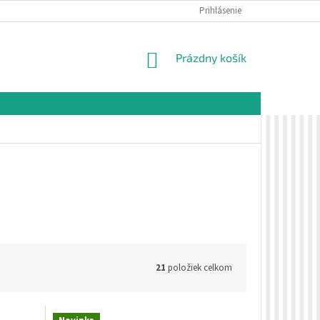
É PODMIENKY
OCHRANA OSOBNÝCH ÚDAJOV
Prihlásenie
VZORKOVÁ PREDAJŇA 
NÁKUPNÝ
Prázdny košík
KOŠÍK
21
položiek celkom