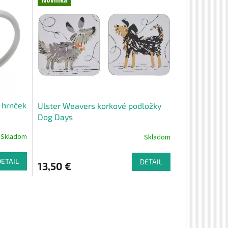
Novinka
 hrnček
Ulster Weavers korkové podložky
Dog Days
Skladom
Skladom
DETAIL
DETAIL
13,50 €