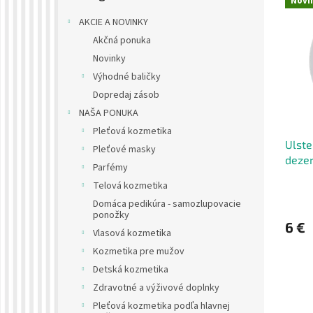
Novi
ý
i
AKCIE A NOVINKY
p
e
i
p
Akčná ponuka
s
r
Novinky
p
o
Výhodné baličky
r
d
Dopredaj zásob
o
u
NAŠA PONUKA
d
k
u
t
Pleťová kozmetika
Ulste
k
o
Pleťové masky
dezer
t
v
Parfémy
o
Telová kozmetika
v
Domáca pedikúra - samozlupovacie
ponožky
6 €
Vlasová kozmetika
Kozmetika pre mužov
Detská kozmetika
Zdravotné a výživové doplnky
Pleťová kozmetika podľa hlavnej