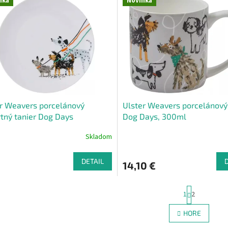
nka
Novinka
r Weavers porcelánový
Ulster Weavers porcelánový
tný tanier Dog Days
Dog Days, 300ml
Skladom
DETAIL
14,10 €
S
1
2
t
r
O
HORE
á
v
n
l