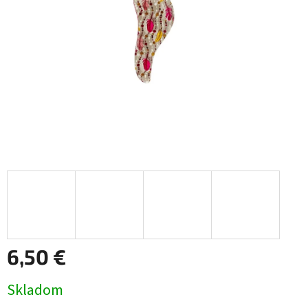
6,50 €
Jednotková
Skladom
cena: