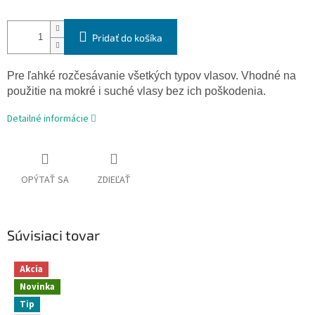
Pridať do košíka
Pre ľahké
rozčesávanie
všetkých typov
vlasov
.
Vhodné
na
použitie
na
mokré
i
suché vlasy
bez ich
poškodenia
.
Detailné informácie
OPÝTAŤ SA
ZDIEĽAŤ
Súvisiaci tovar
Akcia
Novinka
Tip