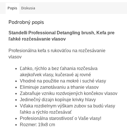
Popis
Diskusia
Podrobný popis
Standelli
Professional
Detangling
brush
,
Kefa
pre
ľahké
rozčesávanie
vlasov
Profesionálna
kefa
s rukoväťou
na
rozčesávanie
vlasov
Ľahko
,
rýchlo
a
bez ťahania
rozčesáva
akejkoľvek
vlasy
,
kučeravé
aj
rovné
Vhodné
na použitie
na
mokré i
suché vlasy
Eliminuje
zamotávaniu
a
trhanie
vlasov
Zabraňuje
vzniku
rozdvojených
končekov
vlasov
Jedinečný
dizajn
kopíruje
krivky
hlavy
Vďaka
rozdielnym
výškam
zubov sa
budú vlasy
ľahko
a
rýchlo
rozčesávať
Profesionálna
starostlivosť
o Vaše
vlasy
!
Rozmer:
19x8
cm