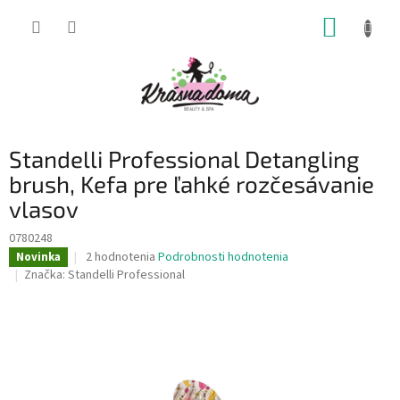
Prejsť
NÁKUP
na
obsah
KOŠÍK
Standelli Professional Detangling
brush, Kefa pre ľahké rozčesávanie
vlasov
0780248
Priemerné
2 hodnotenia
Podrobnosti hodnotenia
Novinka
hodnotenie
Značka:
Standelli Professional
produktu
je
5,0
z
5
hviezdičiek.