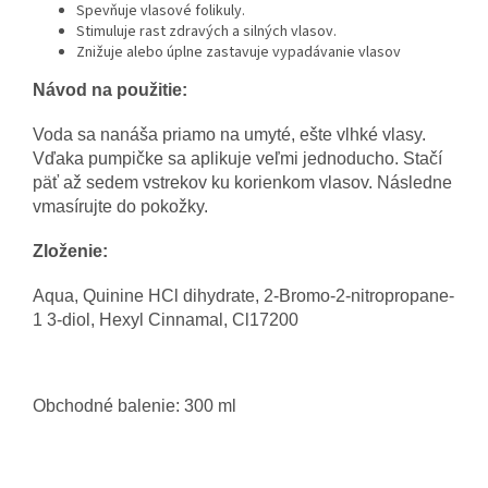
Spevňuje vlasové folikuly.
Stimuluje rast zdravých a silných vlasov.
Znižuje alebo úplne zastavuje vypadávanie vlasov
Návod na použitie:
Voda sa nanáša priamo na umyté, ešte vlhké vlasy.
Vďaka pumpičke sa aplikuje veľmi jednoducho. Stačí
päť až sedem vstrekov ku korienkom vlasov. Následne
vmasírujte do pokožky.
Zloženie:
Aqua, Quinine HCl dihydrate, 2-Bromo-2-nitropropane-
1 3-diol, Hexyl Cinnamal, Cl17200
Obchodné balenie: 300 ml