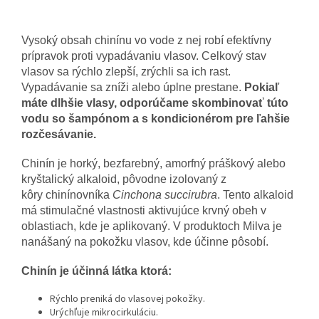
Vysoký obsah chinínu vo vode z nej robí efektívny
prípravok proti vypadávaniu vlasov. Celkový stav
vlasov sa rýchlo zlepší, zrýchli sa ich rast.
Vypadávanie sa zníži alebo úplne prestane.
Pokiaľ
máte dlhšie vlasy, odporúčame skombinovať túto
vodu so šampónom a s kondicionérom pre ľahšie
rozčesávanie.
Chinín je horký, bezfarebný, amorfný práškový alebo
kryštalický alkaloid, pôvodne izolovaný z
kôry chinínovníka
Cinchona succirubra
. Tento alkaloid
má stimulačné vlastnosti aktivujúce krvný obeh v
oblastiach, kde je aplikovaný. V produktoch Milva je
nanášaný na pokožku vlasov, kde účinne pôsobí.
Chinín je účinná látka ktorá:
Rýchlo preniká do vlasovej pokožky.
Urýchľuje mikrocirkuláciu.