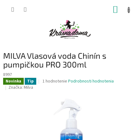
Prejsť
NÁKUP
na
obsah
KOŠÍK
MILVA Vlasová voda Chinín s
pumpičkou PRO 300ml
8997
Priemerné
1 hodnotenie
Podrobnosti hodnotenia
Novinka
Tip
hodnotenie
Značka:
Milva
produktu
je
5,0
z
5
hviezdičiek.