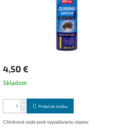
4,50 €
Jednotková
Skladom
cena:
Pridať do košíka
Chinínová voda proti vypadávaniu vlasov.