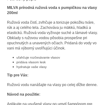
MILVA prírodná ružová voda s pumpičkou na vlasy
200ml
Ružová voda čistí, zvlhčuje a tonizuje pokožku tváre,
rúk a aj celého tela. Zachováva ju mäkkú, hladkú a
elastickú. Ružová voda vyživuje suché a lámavé vlasy.
Obklady s ružovou vodou pôsobia prospešne pri
opuchnutých a unavených očiach. Pridaná do vody vo
vani má výborný uvoľňujúci účinok.
uľahčuje rozčesávanie vlasov
pridáva vlasom lesk
hydratuje vaše vlasy
Tip pre Vás:
Ružovú vodu nanášajte na vlasy po celej dĺžke denne.
Návod na použitie:
Aplikujte na usušené vlasy po umytí šampónom pre