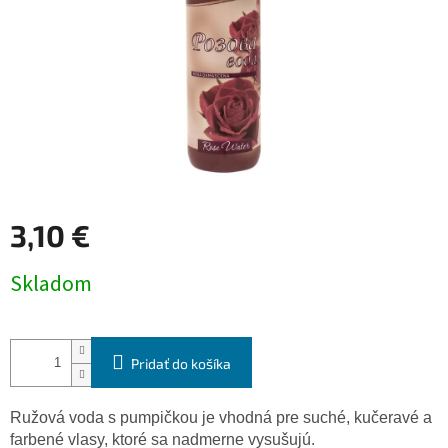
3,10 €
Jednotková
Skladom
cena:
Pridať do košíka
Ružová voda s pumpičkou je vhodná pre suché, kučeravé a
farbené vlasy, ktoré sa nadmerne vysušujú.