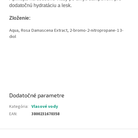
dodatočnú hydratáciu a lesk.
Zloženie:
Aqua, Rosa Damascena Extract, 2-bromo-2-nitropropane-1 3-
diol
Dodatočné parametre
Kategória
:
Vlasové vody
EAN
:
3800231670358
Z