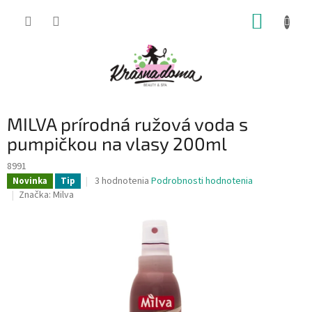
Prejsť
NÁKUP
na
obsah
KOŠÍK
MILVA prírodná ružová voda s
pumpičkou na vlasy 200ml
8991
Priemerné
3 hodnotenia
Podrobnosti hodnotenia
Novinka
Tip
hodnotenie
Značka:
Milva
produktu
je
4,0
z
5
hviezdičiek.