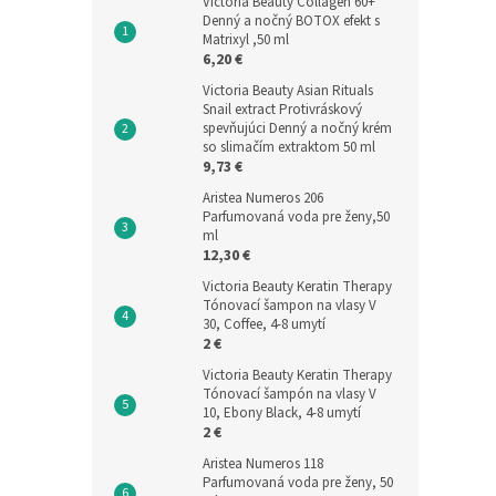
Victoria Beauty Collagen 60+
Denný a nočný BOTOX efekt s
Matrixyl ,50 ml
6,20 €
Victoria Beauty Asian Rituals
Snail extract Protivráskový
spevňujúci Denný a nočný krém
so slimačím extraktom 50 ml
9,73 €
Aristea Numeros 206
Parfumovaná voda pre ženy,50
ml
12,30 €
Victoria Beauty Keratin Therapy
Tónovací šampon na vlasy V
30, Coffee, 4-8 umytí
2 €
Victoria Beauty Keratin Therapy
Tónovací šampón na vlasy V
10, Ebony Black, 4-8 umytí
2 €
Aristea Numeros 118
Parfumovaná voda pre ženy, 50