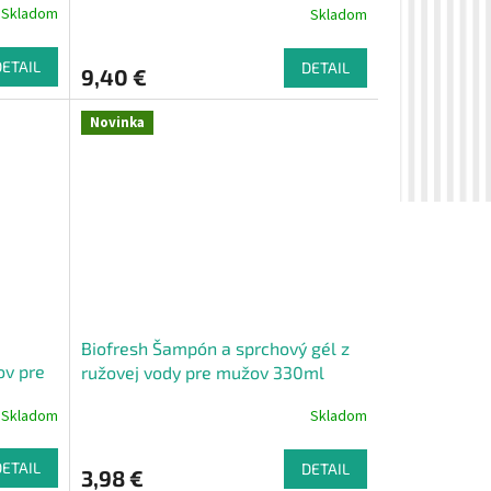
Skladom
Skladom
DETAIL
DETAIL
9,40 €
Novinka
Biofresh Šampón a sprchový gél z
ov pre
ružovej vody pre mužov 330ml
Skladom
Skladom
DETAIL
DETAIL
3,98 €