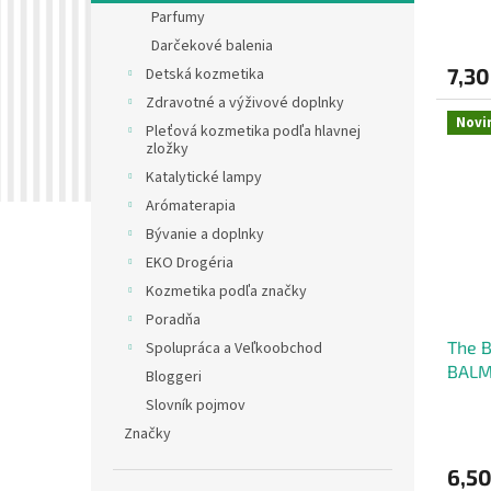
Parfumy
olej
v
Darčekové balenia
7,30
Detská kozmetika
Zdravotné a výživové doplnky
Novi
Pleťová kozmetika podľa hlavnej
zložky
Katalytické lampy
Arómaterapia
Bývanie a doplnky
EKO Drogéria
Kozmetika podľa značky
Poradňa
The 
Spolupráca a Veľkoobchod
BALM 
Bloggeri
teme
Slovník pojmov
Značky
6,50