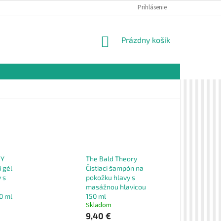
É PODMIENKY
OCHRANA OSOBNÝCH ÚDAJOV
Prihlásenie
VZORKOVÁ PREDAJŇA 
NÁKUPNÝ
Prázdny košík
KOŠÍK
RY
The Bald Theory
i gél
Čistiaci šampón na
 s
pokožku hlavy s
masážnou hlavicou
0 ml
150 ml
Skladom
9,40 €