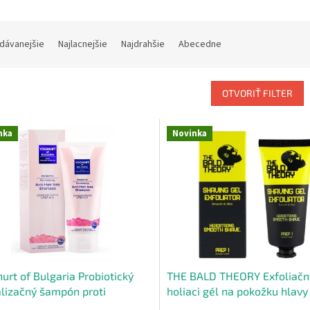
dávanejšie
Najlacnejšie
Najdrahšie
Abecedne
OTVORIŤ FILTER
nka
Novinka
urt of Bulgaria Probiotický
THE BALD THEORY Exfoliačn
alizačný šampón proti
holiaci gél na pokožku hlavy
ávaniu vlasov a s ružovým
kyselinou hyalurónovou 100