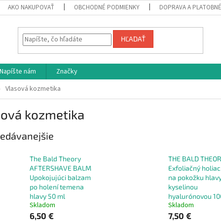
AKO NAKUPOVAŤ
OBCHODNÉ PODMIENKY
DOPRAVA A PLATOBN
HĽADAŤ
Napíšte nám
Značky
Vlasová kozmetika
sová kozmetika
edávanejšie
The Bald Theory
THE BALD THEO
AFTERSHAVE BALM
Exfoliačný holiac
Upokojujúci balzam
na pokožku hlavy
po holení temena
kyselinou
hlavy 50 ml
hyalurónovou 10
Skladom
Skladom
6,50 €
7,50 €