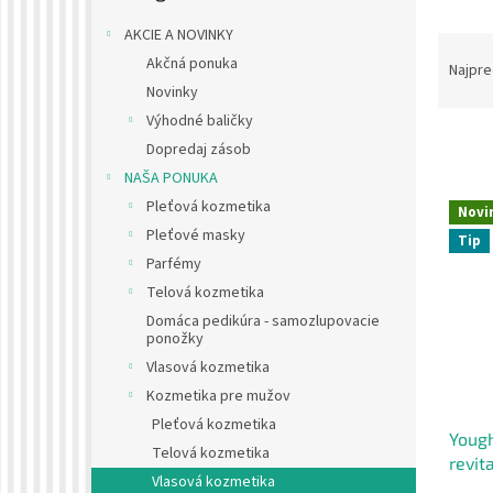
AKCIE A NOVINKY
R
Akčná ponuka
a
Najpre
d
Novinky
e
Výhodné baličky
n
Dopredaj zásob
i
NAŠA PONUKA
e
V
Pleťová kozmetika
p
Novi
ý
Pleťové masky
r
Tip
p
o
Parfémy
i
d
Telová kozmetika
s
u
p
Domáca pedikúra - samozlupovacie
k
ponožky
r
t
Vlasová kozmetika
o
o
d
Kozmetika pre mužov
v
u
Pleťová kozmetika
Yough
k
Telová kozmetika
revit
t
Vlasová kozmetika
vypad
o