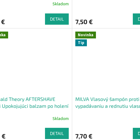
Skladom
om, 230ml
DETAIL
 €
7,50 €
nka
Novinka
Tip
Bald Theory AFTERSHAVE
MILVA Vlasový šampón proti
Upokojujúci balzam po holení
vypadávaniu a rednutiu vlas
na hlavy 50 ml
mužov 200ml
Skladom
DETAIL
 €
7,70 €