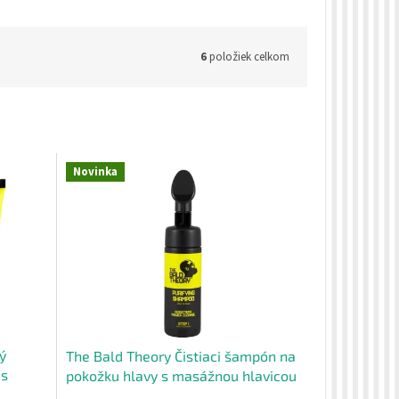
6
položiek celkom
Novinka
ý
The Bald Theory Čistiaci šampón na
 s
pokožku hlavy s masážnou hlavicou
 ml
150 ml