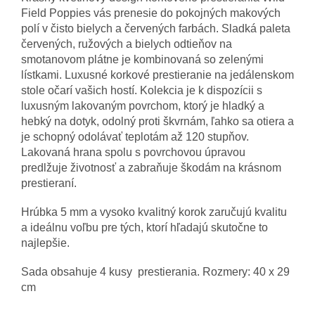
Field Poppies vás prenesie do pokojných makových
polí v čisto bielych a červených farbách. Sladká paleta
červených, ružových a bielych odtieňov na
smotanovom plátne je kombinovaná so zelenými
lístkami. Luxusné korkové prestieranie na jedálenskom
stole očarí vašich hostí. Kolekcia je k dispozícii s
luxusným lakovaným povrchom, ktorý je hladký a
hebký na dotyk, odolný proti škvrnám, ľahko sa otiera a
je schopný odolávať teplotám až 120 stupňov.
Lakovaná hrana spolu s povrchovou úpravou
predlžuje životnosť a zabraňuje škodám na krásnom
prestieraní.
Hrúbka 5 mm a vysoko kvalitný korok zaručujú kvalitu
a ideálnu voľbu pre tých, ktorí hľadajú skutočne to
najlepšie.
Sada obsahuje 4 kusy prestierania. Rozmery: 40 x 29
cm