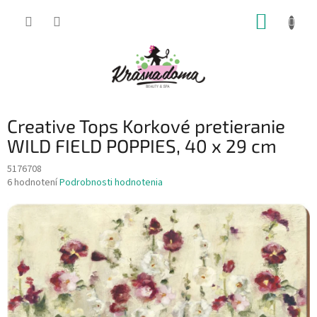
Prejsť
NÁKUP
na
obsah
KOŠÍK
Creative Tops Korkové pretieranie
WILD FIELD POPPIES, 40 x 29 cm
5176708
Priemerné
6 hodnotení
Podrobnosti hodnotenia
hodnotenie
produktu
je
4,5
z
5
hviezdičiek.