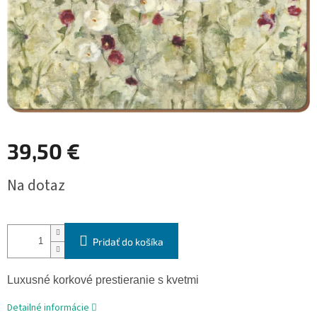
39,50 €
Jednotková
Na dotaz
cena:
Pridať do košíka
Luxusné korkové prestieranie s kvetmi
Detailné informácie