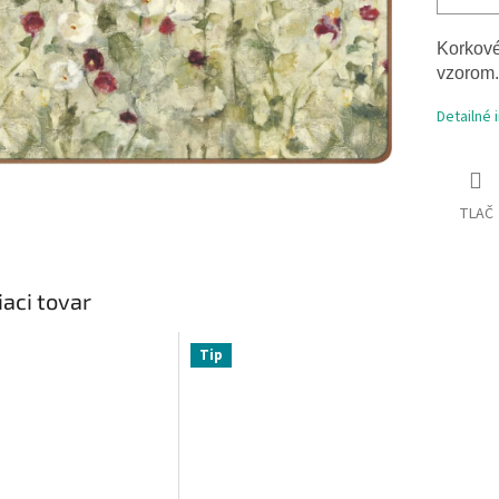
Korkové
vzorom.
Detailné 
TLAČ
iaci tovar
Tip