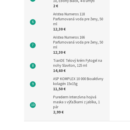
10, Ebony Black, 4-8 umytí
2 €
Aristea Numeros 118
Parfumovaná voda pre ženy, 50
ml
12,30 €
Aristea Numeros 166
Parfumovaná voda pre ženy, 50
ml
12,30 €
TianDE Telový krém Fytogel na
nohy Slaviton, 125 ml
14,60 €
ASP KOMPLEX 10 000 Bioaktívny
kolagén 15x15g
11,50 €
Purederm Intenzívna hojivá
maska s výťažkami z jablka, 1
pár
2,99 €
Z