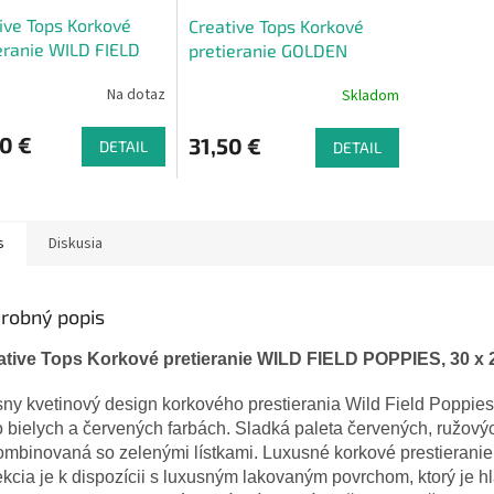
ive Tops Korkové
Creative Tops Korkové
eranie WILD FIELD
pretieranie GOLDEN
ES, 40 x 29 cm
REFLECTIONS malé, 6 ks
Na dotaz
Skladom
0 €
31,50 €
DETAIL
DETAIL
s
Diskusia
robný popis
ative Tops Korkové pretieranie WILD FIELD POPPIES, 30 x 
ny kvetinový design korkového prestierania Wild Field Poppie
o bielych a červených farbách. Sladká paleta červených, ružov
ombinovaná so zelenými lístkami. Luxusné korkové prestieranie 
kcia je k dispozícii s luxusným lakovaným povrchom, ktorý je h