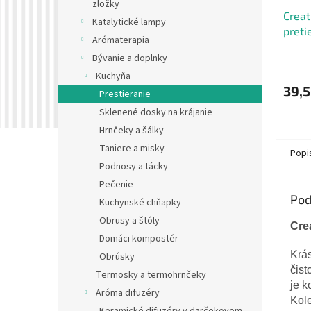
zložky
Creat
Katalytické lampy
preti
Arómaterapia
POPPI
Bývanie a doplnky
Kuchyňa
39,5
Prestieranie
Sklenené dosky na krájanie
Hrnčeky a šálky
Taniere a misky
Popi
Podnosy a tácky
Pečenie
Pod
Kuchynské chňapky
Obrusy a štóly
Cre
Domáci kompostér
Krás
Obrúsky
čist
Termosky a termohrnčeky
je k
Aróma difuzéry
Kole