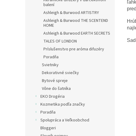
Keramické difuzéry v darčekovom
ľahk
balení
pred
Ashleigh & Burwood ARTISTRY
Ashleigh & Burwood THE SCENTEND
Hrúb
HOME
najl
Ashleigh & Burwood EARTH SECRETS
Sad
TALES OF LONDON
Príslušenstvo pre aróma difuzéry
Poradňa
Svietniky
Dekorativné sviečky
Bytové spreje
Vône do šatníka
EKO Drogéria
Kozmetika podľa značky
Poradňa
Spolupráca a Veľkoobchod
Bloggeri