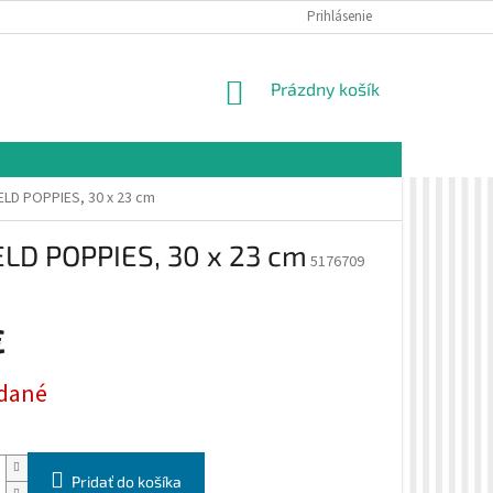
É PODMIENKY
OCHRANA OSOBNÝCH ÚDAJOV
Prihlásenie
VZORKOVÁ PREDAJŇA 
NÁKUPNÝ
Prázdny košík
KOŠÍK
ELD POPPIES, 30 x 23 cm
ELD POPPIES, 30 x 23 cm
5176709
€
ová
dané
Pridať do košíka