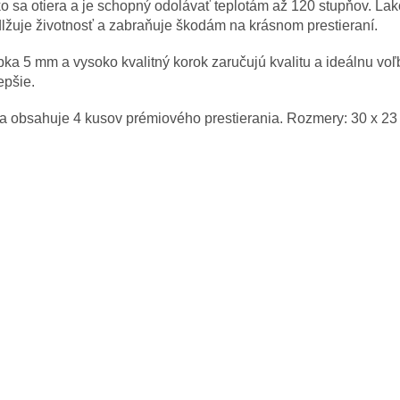
o sa otiera a je schopný odolávať teplotám až 120 stupňov. L
lžuje životnosť a zabraňuje škodám na krásnom prestieraní.
ka 5 mm a vysoko kvalitný korok zaručujú kvalitu a ideálnu voľb
epšie.
a obsahuje 4 kusov prémiového prestierania. Rozmery: 30 x 23