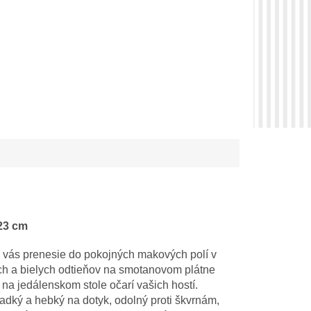
23 cm
s vás prenesie do pokojných makových polí v
ých a bielych odtieňov na smotanovom plátne
na jedálenskom stole očarí vašich hostí.
ladký a hebký na dotyk, odolný proti škvrnám,