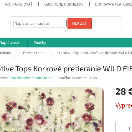
AKO NAKUPOVAŤ
OBCHODNÉ PODMIENKY
DOPRAVA A PLATOBN
HĽADAŤ
Napíšte nám
Značky
uchyňa
Prestieranie
Creative Tops Korkové pretieranie WILD FI
tive Tops Korkové pretieranie WILD FI
né
tenie
Podrobnosti hodnotenia
Značka:
Creative Tops
nie
28 
u
Jednotk
Vypre
cena:
iek.