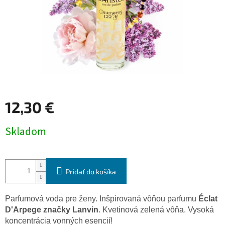
12,30 €
Jednotková
Skladom
cena:
Pridať do košíka
Parfumová voda
pre
ženy
.
Inšpirovaná
vôňou
parfumu
Éclat
D'
Arpege
značky
Lanvin
.
Kvetinová
zelená vôňa
.
Vysoká
koncentrácia
vonných esencií
!