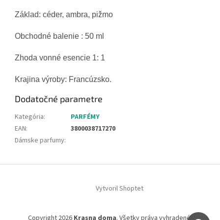
Základ
:
céder
,
ambra
,
pižmo
Obchodné balenie : 50
ml
Zhoda
vonné esencie
1
:
1
Krajina
výroby
:
Francúzsko
.
Dodatočné parametre
Kategória
:
PARFÉMY
EAN
:
3800038717270
Dámske parfumy
:
Z
á
Vytvoril Shoptet
p
ä
t
Copyright 2026
Krasna doma
. Všetky práva vyhradené.