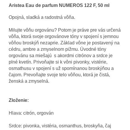
Aristea Eau de parfum NUMEROS 122 F, 50 ml
Opojná
,
sladká
a
radostná vôňa.
Milujte
vôňu
orgovánu
?
Potom je
práve
pre
vás určená
vôňa
,
ktorá svoje
orgovánove
tóny
v spojení
s
jemnou
vôňou
broskýň
nezaprie
.
Základ
vône
je
postavený
na
cédru
,
ambre
a
zmyselnom
pižmu
.
Úvodné
tóny
orgovánu
sa
miešajú s
akordmi
citrónov
a
srdce je
plné
kvetín
.
Privoňajte
si k
vôni
pivonky
,
vistérie
,
osmathusu
v spojení
s
už spomínanou
broskýňou
a
čajom
.
Prevoňajte
svoje
telo
vôňou
,
ktorá
je čistá
,
ženská
a
zmyselná
.
Zloženie
:
Hlava
:
citrón
,
orgován
Srdce
:
pivonka
, vistéria
,
osmanthus
,
broskyňa
,
čaj