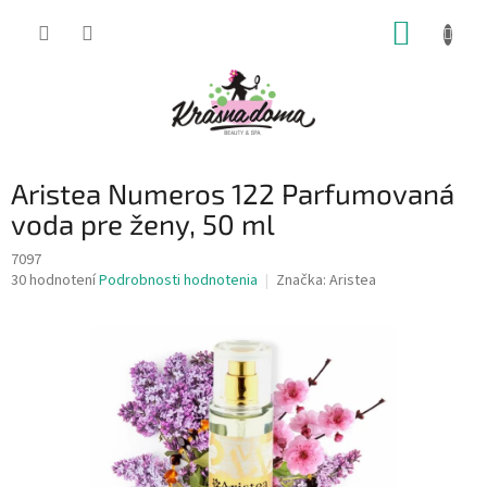
Prejsť
NÁKUP
na
obsah
KOŠÍK
Aristea Numeros 122 Parfumovaná
voda pre ženy, 50 ml
7097
Priemerné
30 hodnotení
Podrobnosti hodnotenia
Značka:
Aristea
hodnotenie
produktu
je
3,7
z
5
hviezdičiek.