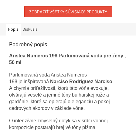
ZOBRAZIŤ VŠETKY SÚVISIACE PRODUKTY
Popis
Diskusia
Podrobný popis
Aristea Numeros 198 Parfumovaná voda pre ženy ,
50 ml
Parfumovaná voda
Aristea
Numeros
198
je
inšpirovaná
Narciso
Rodriguez
Narciso
.
Alchýmia
príťažlivosti
,
ktorú
táto vôňa
evokuje
,
otvárajú
veselé
a
jemné
tóny
bulharskej
ruže
a
gardénie
,
ktoré
sa
opierajú o
eleganciu
a
pokoj
cédrových
akordov
v základe
vône
.
O
intenzívne
zmyselný
dotyk
sa
v srdci
vonnej
kompozície
postarajú
hrejivé
tóny
pižma
.