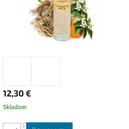
12,30 €
Jednotková
Skladom
cena: