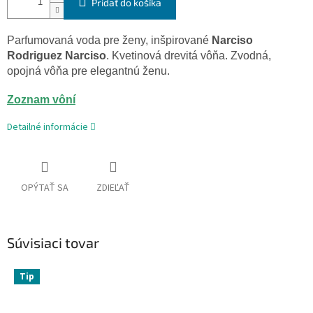
Pridať do košíka
Parfumovaná voda
pre
ženy
,
inšpirované
Narciso
Rodriguez
Narciso
.
Kvetinová
drevitá
vôňa
.
Zvodná
,
opojná
vôňa pre
elegantnú
ženu
.
Zoznam vôní
Detailné informácie
OPÝTAŤ SA
ZDIEĽAŤ
Súvisiaci tovar
Tip