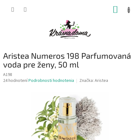
Prejsť
NÁKUP
na
obsah
KOŠÍK
Aristea Numeros 198 Parfumovaná
voda pre ženy, 50 ml
A198
Priemerné
24 hodnotení
Podrobnosti hodnotenia
Značka:
Aristea
hodnotenie
produktu
je
4,2
z
5
hviezdičiek.