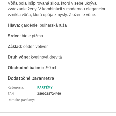
Vôňa
bola inšpirovaná
silou
,
ktorú v sebe
ukrýva
zvádzanie
ženy
.
V kombinácii
s modernou
eleganciou
vznikla
vôňa
,
ktorá
opája
zmysly
.
Zloženie
vône
:
Hlava
:
gardénie
,
bulharská
ruža
Srdce
:
biele
pižmo
Základ
:
céder
,
vetiver
Druh
vône
:
kvetinová
drevitá
Obchodné balenie :
50
ml
Dodatočné parametre
Kategória
:
PARFÉMY
EAN
:
3800038724469
Dámske parfumy
:
Z