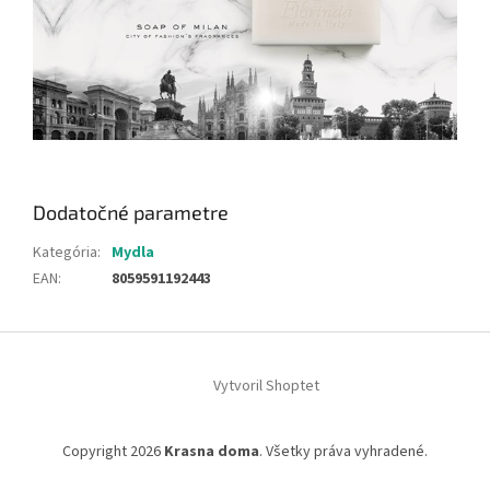
Dodatočné parametre
Kategória
:
Mydla
EAN
:
8059591192443
Z
á
Vytvoril Shoptet
p
ä
t
Copyright 2026
Krasna doma
. Všetky práva vyhradené.
i
e