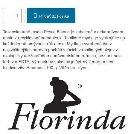
Pridať do košíka
Talianske tuhé mydlo Pesca Bianca je zabalené v dekoratívnom
obale z recyklovaného papiera. Rastlinné mydlo je vynikajúce na
každodenné umývanie rúk a tela. Mydlo je vyrobené iba z
najkvalitnejších surovín pochádzajúcich z rastlinných olejov z
ekologicky udržateľného dodávateľského reťazca, bez pridania
farbív a EDTA. Výrobok bez plastov je šetrný k moru a jeho
biodiverzity. Hmotnosť 100 g. Vôňa broskyne.