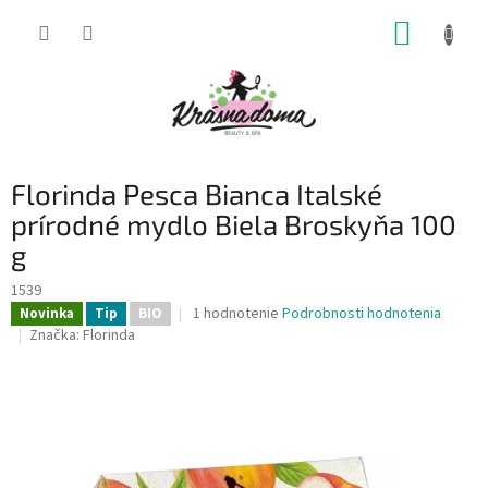
Prejsť
NÁKUP
na
obsah
KOŠÍK
Florinda Pesca Bianca Italské
prírodné mydlo Biela Broskyňa 100
g
1539
Priemerné
1 hodnotenie
Podrobnosti hodnotenia
Novinka
Tip
BIO
hodnotenie
Značka:
Florinda
produktu
je
5,0
z
5
hviezdičiek.