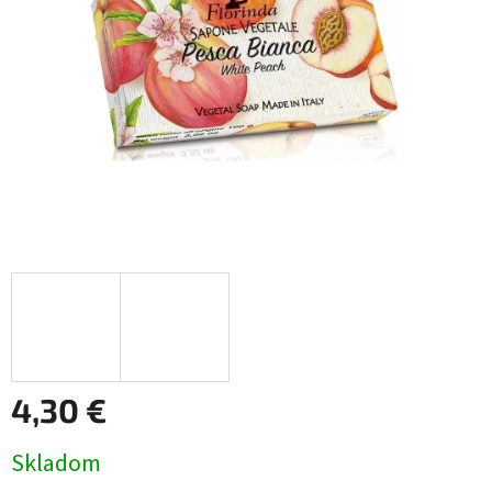
4,30 €
Jednotková
Skladom
cena: