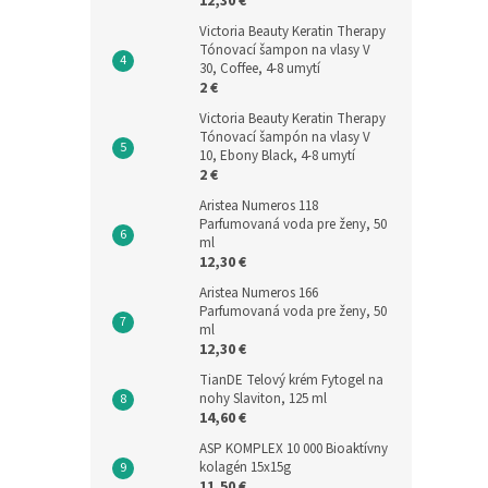
12,30 €
Victoria Beauty Keratin Therapy
Tónovací šampon na vlasy V
30, Coffee, 4-8 umytí
2 €
Victoria Beauty Keratin Therapy
Tónovací šampón na vlasy V
10, Ebony Black, 4-8 umytí
2 €
Aristea Numeros 118
Parfumovaná voda pre ženy, 50
ml
12,30 €
Aristea Numeros 166
Parfumovaná voda pre ženy, 50
ml
12,30 €
TianDE Telový krém Fytogel na
nohy Slaviton, 125 ml
14,60 €
ASP KOMPLEX 10 000 Bioaktívny
kolagén 15x15g
11,50 €