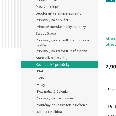
Telové masla
Masážne oleje
Deodoranty a antiperspiranty
Prípravky na depiláciu
Prírodné morské hubky a pemzy
Sweet Grace
Stand
Prípravky na starostlivosť o ruky a
Strie
nechty
zúžen
Prípravky na starostlivosť o nohy
Starostlivosť o zuby
Kozmetické pomôcky
2,90
Pleť
Telo
Vlasy
Popi
Kozmetické čelenky
Prípravky na opaľovanie
Problémy pokožky tela a riešenia
Pod
Strie a celulitída