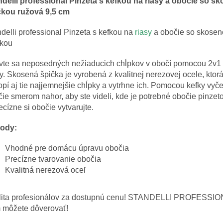
ndelli professional Pinzeta s kefkou na riasy a obočie so s
čkou ružová 9,5 cm
delli professional Pinzeta s kefkou na
riasy
a obočie so skose
čkou
vte sa neposedných nežiaducich chĺpkov v obočí pomocou 2v1 
y. Skosená špička je vyrobená z kvalitnej nerezovej ocele, ktor
pí aj tie najjemnejšie chĺpky a vytrhne ich. Pomocou kefky vyč
ie smerom nahor, aby ste videli, kde je potrebné obočie pinzet
ecízne si obočie vytvarujte.
ody:
Vhodné pre domácu úpravu obočia
Precízne tvarovanie obočia
Kvalitná nerezová oceľ
lita profesionálov za dostupnú cenu! STANDELLI PROFESSIO
 môžete dôverovať!