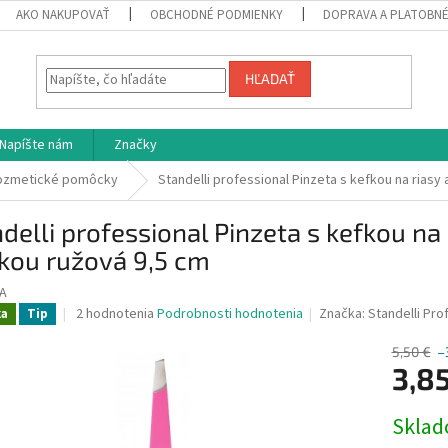
AKO NAKUPOVAŤ
OBCHODNÉ PODMIENKY
DOPRAVA A PLATOBN
HĽADAŤ
Napíšte nám
Značky
ozmetické pomôcky
Standelli professional Pinzeta s kefkou na rias
delli professional Pinzeta s kefkou na
kou ružová 9,5 cm
A
Priemerné
2 hodnotenia
Podrobnosti hodnotenia
Značka:
Standelli Pro
ka
Tip
hodnotenie
produktu
5,50 €
–
je
3,8
4,0
z
Jednotk
Skla
5
cena:
hviezdičiek.