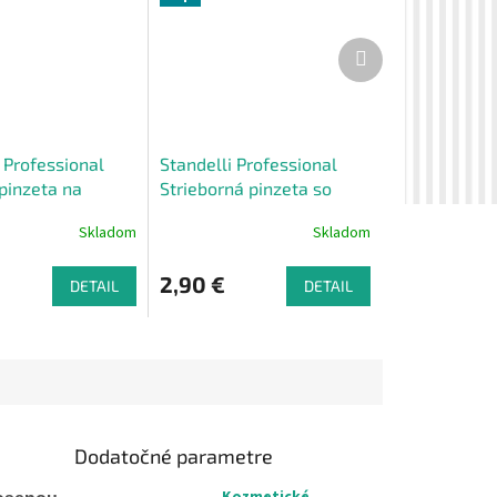
Ďalší
produkt
 Professional
Standelli Professional
pinzeta na
Strieborná pinzeta so
 mihalnice sa
šikmým hrotom
Skladom
Skladom
 špičkou čierna
2,90 €
DETAIL
DETAIL
Dodatočné parametre
Kozmetické