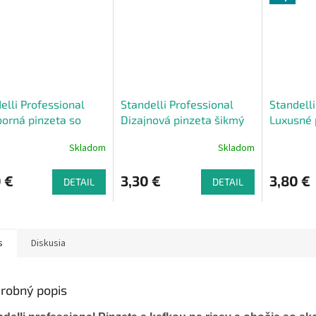
elli Professional
Standelli Professional
Standelli
borná pinzeta so
Dizajnová pinzeta šikmý
Luxusné 
ou špičkou
hrot kvetinky
obočie a
Skladom
Skladom
skosenou
 €
3,30 €
3,80 €
DETAIL
DETAIL
s
Diskusia
robný popis