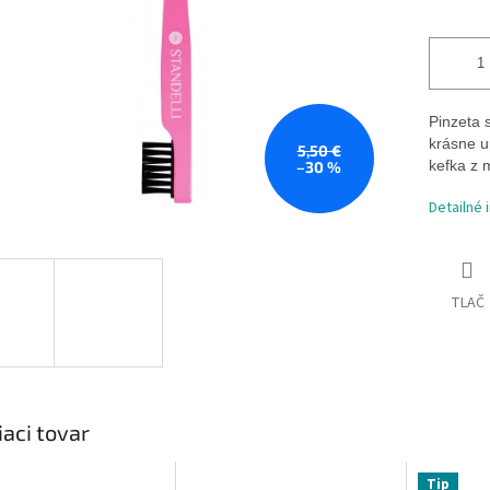
Pinzeta 
krásne u
5,50 €
kefka z 
–30 %
Detailné 
TLAČ
iaci tovar
Tip