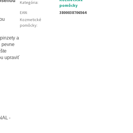
kosenou
Kategória
:
pomôcky
EAN
:
3800038706564
nou
Kozmetické
pomôcky
:
pinzety a
á pevne
ešte
ou upraviť
NAL -