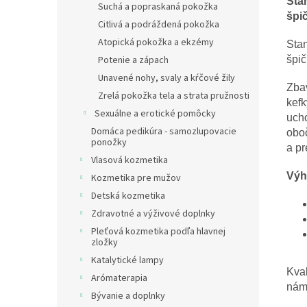
Sta
Suchá a popraskaná pokožka
špi
Citlivá a podráždená pokožka
Atopická pokožka a ekzémy
Stan
špi
Potenie a zápach
Unavené nohy, svaly a kŕčové žily
Zba
Zrelá pokožka tela a strata pružnosti
kefk
Sexuálne a erotické pomôcky
ucho
Domáca pedikúra - samozlupovacie
oboč
ponožky
a pr
Vlasová kozmetika
Výh
Kozmetika pre mužov
Detská kozmetika
Zdravotné a výživové doplnky
Pleťová kozmetika podľa hlavnej
zložky
Katalytické lampy
Kva
Arómaterapia
nám
Bývanie a doplnky