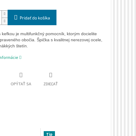
Pridať do košíka
s kefkou je multifunkčný pomocník, ktorým docielite
praveného obočia. Špička s kvalitnej nerezovej ocele,
mäkkých štetín.
informácie
OPÝTAŤ SA
ZDIEĽAŤ
Tip