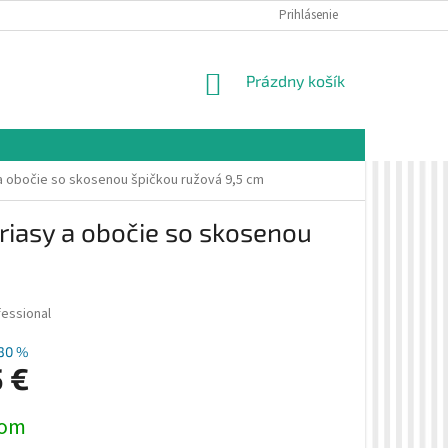
É PODMIENKY
OCHRANA OSOBNÝCH ÚDAJOV
Prihlásenie
VZORKOVÁ PREDAJŇA 
NÁKUPNÝ
Prázdny košík
KOŠÍK
y a obočie so skosenou špičkou ružová 9,5 cm
 riasy a obočie so skosenou
fessional
30 %
5 €
ová
dom