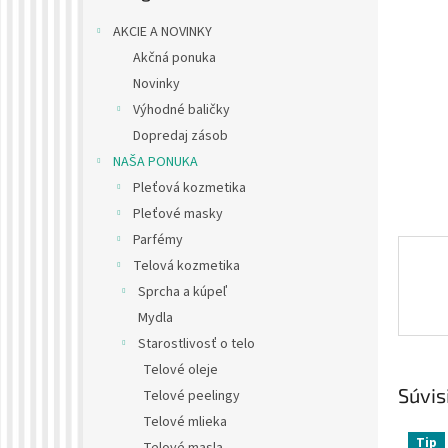
AKCIE A NOVINKY
Akčná ponuka
Novinky
Výhodné baličky
Dopredaj zásob
NAŠA PONUKA
Pleťová kozmetika
Pleťové masky
Parfémy
Telová kozmetika
Sprcha a kúpeľ
Mydla
Starostlivosť o telo
Telové oleje
Súvis
Telové peelingy
Telové mlieka
Tip