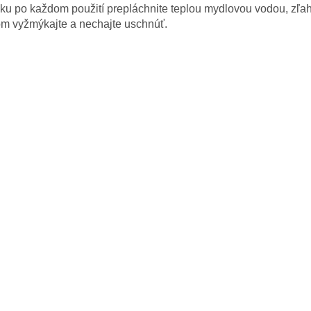
u po každom použití prepláchnite teplou mydlovou vodou, zľah
om vyžmýkajte a nechajte uschnúť.