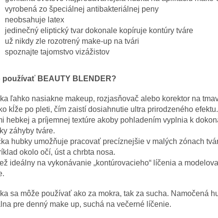
vyrobená zo špeciálnej antibakteriálnej peny
neobsahuje latex
jedinečný eliptický tvar dokonale kopíruje kontúry tváre
už nikdy zle rozotrený make-up na tvári
spoznajte tajomstvo vizážistov
 používať BEAUTY BLENDER?
ka ľahko nasiakne makeup, rozjasňovač alebo korektor na tmav
o kĺže po pleti, čím zaistí dosiahnutie ultra prirodzeného efekt
i hebkej a príjemnej textúre akoby pohladením vyplnia k dokona
ky záhyby tváre.
čka hubky umožňuje pracovať precíznejšie v malých zónach tvá
íklad okolo očí, úst a chrbta nosa.
iež ideálny na vykonávanie „kontúrovacieho“ líčenia a modelova
e.
ka sa môže používať ako za mokra, tak za sucha. Namočená hu
lna pre denný make up, suchá na večerné líčenie.