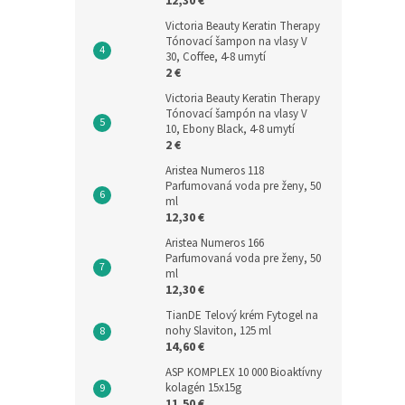
12,30 €
Victoria Beauty Keratin Therapy
Tónovací šampon na vlasy V
30, Coffee, 4-8 umytí
2 €
Victoria Beauty Keratin Therapy
Tónovací šampón na vlasy V
10, Ebony Black, 4-8 umytí
2 €
Aristea Numeros 118
Parfumovaná voda pre ženy, 50
ml
12,30 €
Aristea Numeros 166
Parfumovaná voda pre ženy, 50
ml
12,30 €
TianDE Telový krém Fytogel na
nohy Slaviton, 125 ml
14,60 €
ASP KOMPLEX 10 000 Bioaktívny
kolagén 15x15g
11,50 €