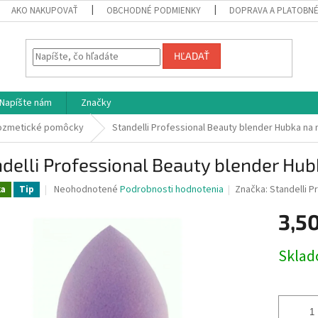
AKO NAKUPOVAŤ
OBCHODNÉ PODMIENKY
DOPRAVA A PLATOBN
HĽADAŤ
Napíšte nám
Značky
ozmetické pomôcky
Standelli Professional Beauty blender Hubka na 
delli Professional Beauty blender Hub
Priemerné
Neohodnotené
Podrobnosti hodnotenia
Značka:
Standelli P
ka
Tip
hodnotenie
produktu
3,5
je
0,0
Jednotk
Skla
z
cena:
5
hviezdičiek.