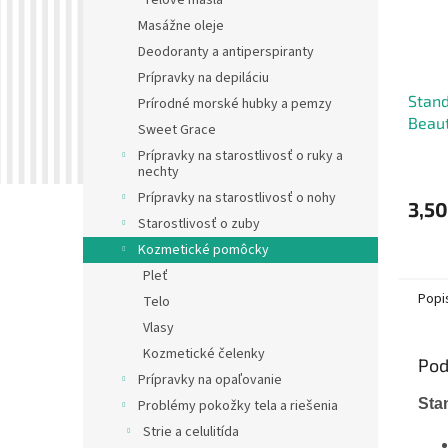
Telové masla
Masážne oleje
Deodoranty a antiperspiranty
Prípravky na depiláciu
Stand
Prírodné morské hubky a pemzy
Beaut
Sweet Grace
make
Prípravky na starostlivosť o ruky a
nechty
Prípravky na starostlivosť o nohy
3,50
Starostlivosť o zuby
Kozmetické pomôcky
Pleť
Popi
Telo
Vlasy
Kozmetické čelenky
Pod
Prípravky na opaľovanie
Sta
Problémy pokožky tela a riešenia
Strie a celulitída