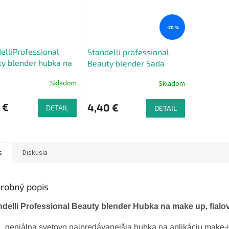
–20 %
elliProfessional
Standelli professional
y blender hubka na
Beauty blender Sada
 up
troch hubiek na make up
Skladom
Skladom
3 ks
 €
4,40 €
DETAIL
DETAIL
s
Diskusia
robný popis
ndelli Professional Beauty blender Hubka na make up, fialo
geniálna svetovo najpredávanejšia hubka na aplikáciu make