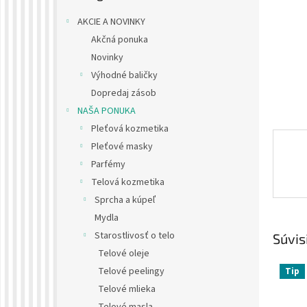
AKCIE A NOVINKY
Akčná ponuka
Novinky
Výhodné baličky
Dopredaj zásob
NAŠA PONUKA
Pleťová kozmetika
Pleťové masky
Parfémy
Telová kozmetika
Sprcha a kúpeľ
Mydla
Starostlivosť o telo
Súvis
Telové oleje
Telové peelingy
Tip
Telové mlieka