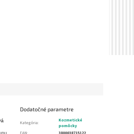
Dodatočné parametre
Kozmetické
vá
Kategória
:
pomôcky
EAN
:
3800038715122
-upu