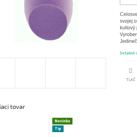
Celosve
svojej 
kultový
Vyroben
Jedinečn
Detailné 
TLAČ
iaci tovar
Novinka
Tip