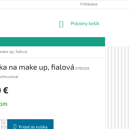
É PODMIENKY
OCHRANA OSOBNÝCH ÚDAJOV
Prihlásenie
VZORKOVÁ PREDAJŇA 
NÁKUPNÝ
Prázdny košík
KOŠÍK
make up, fialová
ka na make up, fialová
0780258
rofessional
0 €
ová
dom
Pridať do košíka