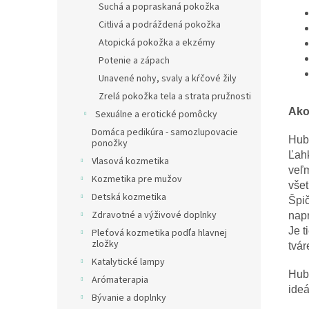
Suchá a popraskaná pokožka
Citlivá a podráždená pokožka
Atopická pokožka a ekzémy
Potenie a zápach
Unavené nohy, svaly a kŕčové žily
Zrelá pokožka tela a strata pružnosti
Ako
Sexuálne a erotické pomôcky
Domáca pedikúra - samozlupovacie
Hub
ponožky
Ľahk
Vlasová kozmetika
veľm
Kozmetika pre mužov
všet
Detská kozmetika
Špi
Zdravotné a výživové doplnky
napr
Je t
Pleťová kozmetika podľa hlavnej
zložky
tvár
Katalytické lampy
Hub
Arómaterapia
ideá
Bývanie a doplnky