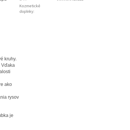
Kozmetické
doplnky
:
é kruhy.
u. Vďaka
losti
re ako
nia rysov
bka je