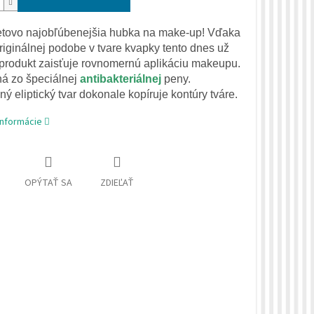
tovo najobľúbenejšia hubka na make-up! Vďaka
originálnej podobe v tvare kvapky tento dnes už
 produkt zaisťuje rovnomernú aplikáciu makeupu.
á zo špeciálnej
antibakteriálnej
peny.
ý eliptický tvar dokonale kopíruje kontúry tváre.
informácie
OPÝTAŤ SA
ZDIEĽAŤ