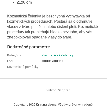
21x6 cm
Kozmetická čelenka je bezchybná vychytávka pri
kozmetických procedúrach. Postará sa o odhrnutie
vlasov z tváre pri líčení alebo čistení pleti. Kozmetické
procedúry tak prebiehajú hladko bez toho, aby vás
znepokojovali opadané vlasy do tváre.
Dodatočné parametre
Kategória
:
Kozmetické čelenky
EAN
:
3801017001113
Kozmetické pomôcky
:
Z
á
Vytvoril Shoptet
p
ä
t
Copyright 2026
Krasna doma
. Všetky práva vyhradené.