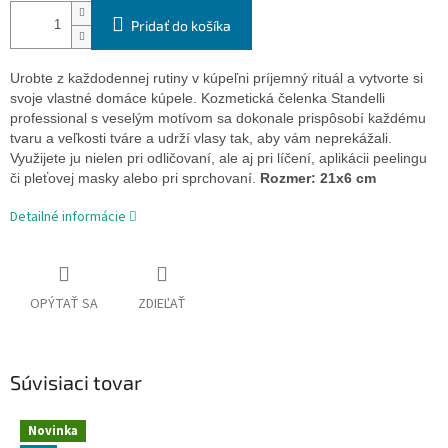
Pridať do košíka
Urobte z každodennej rutiny v kúpeľni príjemný rituál a vytvorte si
svoje vlastné domáce kúpele. Kozmetická čelenka Standelli
professional s veselým motívom sa dokonale prispôsobí každému
tvaru a veľkosti tváre a udrží vlasy tak, aby vám neprekážali.
Využijete ju nielen pri odličovaní, ale aj pri líčení, aplikácii peelingu
či pleťovej masky alebo pri sprchovaní.
Rozmer: 21x6 cm
Detailné informácie
OPÝTAŤ SA
ZDIEĽAŤ
Súvisiaci tovar
Novinka