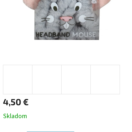
4,50 €
Jednotková
Skladom
cena: