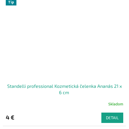
Tip
Standelli professional Kozmetická čelenka Ananás 21 x
6 cm ​
Skladom
4 €
DETAIL