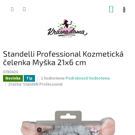
Prejsť
NÁKUP
na
obsah
KOŠÍK
Standelli Professional Kozmetická
čelenka Myška 21x6 cm
0780420
Priemerné
1 hodnotenie
Podrobnosti hodnotenia
Novinka
Tip
hodnotenie
Značka:
Standelli Professional
produktu
je
5,0
z
5
hviezdičiek.