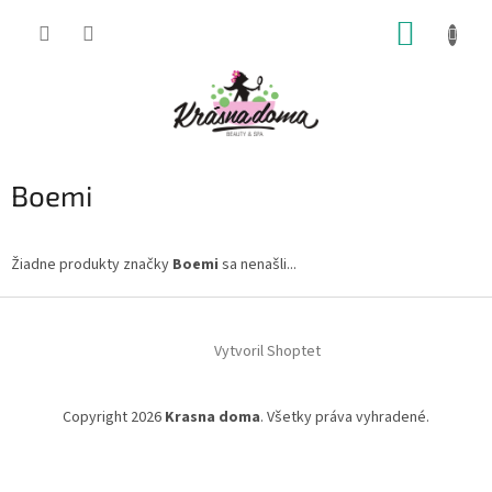
Prejsť
NÁKUP
na
obsah
KOŠÍK
Boemi
Žiadne produkty značky
Boemi
sa nenašli...
Z
á
Vytvoril Shoptet
p
ä
t
Copyright 2026
Krasna doma
. Všetky práva vyhradené.
i
e